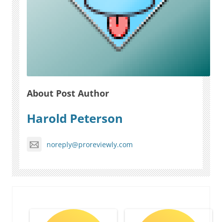
About Post Author
Harold Peterson
noreply@proreviewly.com