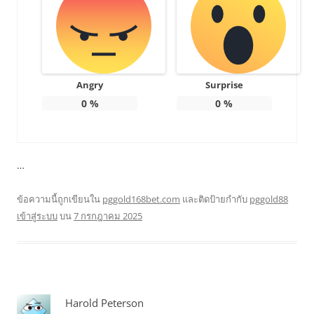
Angry
Surprise
0
%
0
%
…
ข้อความนี้ถูกเขียนใน
pggold168bet.com
และติดป้ายกำกับ
pggold88
เข้าสู่ระบบ
บน
7 กรกฎาคม 2025
Harold Peterson