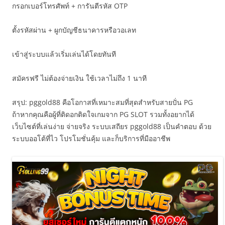
กรอกเบอร์โทรศัพท์ + การันตีรหัส OTP
ตั้งรหัสผ่าน + ผูกบัญชีธนาคารหรือวอเลท
เข้าสู่ระบบแล้วเริ่มเล่นได้โดยทันที
สมัครฟรี ไม่ต้องจ่ายเงิน ใช้เวลาไม่ถึง 1 นาที
สรุป: pggold88 คือโอกาสที่เหมาะสมที่สุดสำหรับสายปั่น PG
ถ้าหากคุณคือผู้ที่ติดอกติดใจเกมจาก PG SLOT รวมทั้งอยากได้
เว็บไซต์ที่เล่นง่าย จ่ายจริง ระบบเสถียร pggold88 เป็นคำตอบ ด้วย
ระบบออโต้ที่ไว โปรโมชั่นคุ้ม และก็บริการที่มืออาชีพ