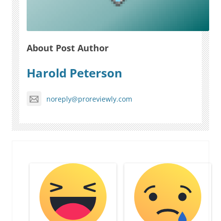
About Post Author
Harold Peterson
noreply@proreviewly.com