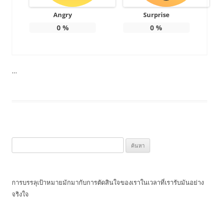
Angry
Surprise
0
%
0
%
…
ค้นหา
สำหรับ:
การบรรลุเป้าหมายมักมากับการตัดสินใจของเราในเวลาที่เรารับมันอย่าง
จริงใจ