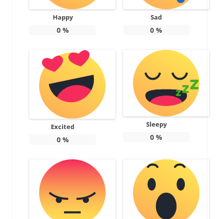
Happy
Sad
0
%
0
%
Sleepy
Excited
0
%
0
%