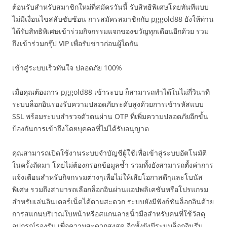
ต้อนรับสำหรับสมาชิกใหม่ที่สมัครวันนี้ รับสิทธิพิเศษโดยทันทีแบบ
ไม่มีเงื่อนไขสลับซับซ้อน การสมัครสมาชิกกับ pggold88 ยังให้ท่าน
ได้รับสิทธิพิเศษเข้าร่วมกิจกรรมแจกของขวัญทุกเดือนอีกด้วย รวม
ถึงเข้าร่วมกรุ๊ป VIP เพื่อรับข่าวก่อนผู้ใดกัน
เข้าสู่ระบบเร็วทันใจ ปลอดภัย 100%
เมื่อคุณต้องการ pggold88 เข้าระบบ ก็สามารถทำได้ในไม่กี่วินาที
ระบบล็อกอินรองรับความปลอดภัยระดับสูงด้วยการเข้ารหัสแบบ
SSL พร้อมระบบสำรวจตัวตนผ่าน OTP ที่เพิ่มความปลอดภัยอีกขั้น
ป้องกันการเข้าถึงโดยบุคคลที่ไม่ได้รับอนุญาต
คุณสามารถเปิดใช้งานระบบจำบัญชีผู้ใช้เพื่อเข้าสู่ระบบอัตโนมัติ
ในครั้งถัดมา โดยไม่ต้องกรอกข้อมูลซ้ำ รวมทั้งยังสามารถตั้งค่าการ
แจ้งเตือนสำหรับกิจกรรมต่างๆเพื่อไม่ให้เสียโอกาสดีๆและโบนัส
พิเศษ รวมถึงสามารถเลือกล็อกอินผ่านแอปพลิเคชันหรือโปรแกรม
สำหรับเล่นอินเตอร์เน็ตได้ตามสะดวก ระบบยังมีฟังก์ชันล็อกอินด้วย
การสแกนบริเวณใบหน้าหรือสแกนลายนิ้วมือสำหรับคนที่ใช้วัสดุ
อุปกรณ์รองรับ เพื่อความสะดวกสูงสุด อีกทั้งยังมีระบบล็อกอินรีบ