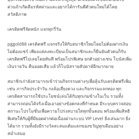
ด่วนถ้าเกิดลืมรหัสผ่านและอยากได้การันตีตัวตนใหม่ได้โดย
สวัสดิภาพ
เครดิตฟรีจัดหนัก แจกทุกวี่วัน
pggold88 เครดิตฟรี แจกจริงให้กับสมาชิกใหม่โดยไม่ต้องฝากเงิน
ไม่ต้องแชร์ เพียงแค่ลงทะเบียนเป็นสมาชิกและก็ยืนยันตัวตนก็รับ
เครดิตฟรีไปเลยโดยทันที พร้อมโปรพิเศษ ยกตัวอย่างเช่น โบนัสเพิ่ม
เงินรายวัน คืนยอดเสีย แล้วก็โบนัสรายสัปดาห์อีกมากมาย
สมาชิกเก่ายังสามารถเข้าร่วมกิจกรรมต่างๆเพื่อลุ้นรับเครดิตฟรีเพิ่ม
เช่น ภารกิจประจำวัน กงล้อเสี่ยงดวง และกิจกรรมแจกทอง ทุก
เครดิตสามารถใช้ประโยชน์เล่นได้กับทุกเกมข้างในเว็บ รวมทั้ง
สามารถถอนได้จริงเมื่อเอาอย่างข้อตกลงที่กำหนด มีระบบตรวจสอบ
สถานะโปรโมชั่นเพื่อความโปร่งสบายใสทุกขั้นตอน พร้อมเพิ่มสิทธิ
พิเศษให้กับผู้ที่มียอดฝากต่อเนื่องผ่านระบบ VIP Level ยิ่งเล่นมาก ยิ่ง
ได้มาก รวมทั้งยังมีรางวัลสะสมแต้มแลกของขวัญทุกเดือนอย่าง
สม่ำเสมอ