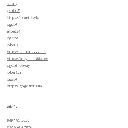
slotpg
ดูหนังโป๊
https://1xbetth.vip
pgslot
allbet24
pg slot
joker 123
https://samurai777.net
https://tokyoslot88.com
pgslotbetway
joker123
pgslot
https://gogoslot.asia
คลังเก็บ
สิงหาคม 2026
กรกฎาคม 2026