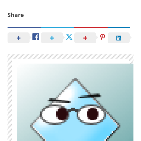
Share