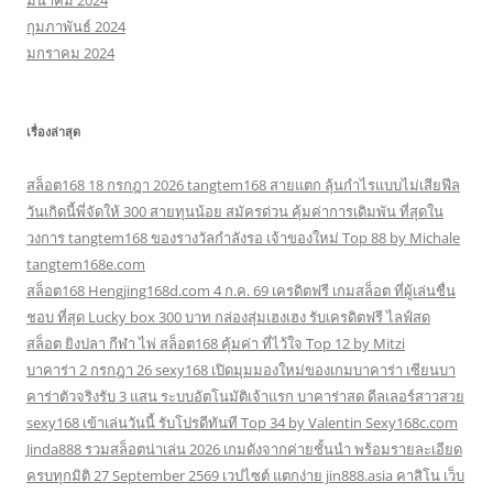
มีนาคม 2024
กุมภาพันธ์ 2024
มกราคม 2024
เรื่องล่าสุด
สล็อต168 18 กรกฎา 2026 tangtem168 สายแตก ลุ้นกำไรแบบไม่เสียฟีล
วันเกิดนี้พี่จัดให้ 300 สายทุนน้อย สมัครด่วน คุ้มค่าการเดิมพัน ที่สุดใน
วงการ tangtem168 ของรางวัลกำลังรอ เจ้าของใหม่ Top 88 by Michale
tangtem168e.com
สล็อต168 Hengjing168d.com 4 ก.ค. 69 เครดิตฟรี เกมสล็อต ที่ผู้เล่นชื่น
ชอบ ที่สุด Lucky box 300 บาท กล่องสุ่มเฮงเฮง รับเครดิตฟรี ไลฟ์สด
สล็อต ยิงปลา กีฬา ไพ่ สล็อต168 คุ้มค่า ที่ไว้ใจ Top 12 by Mitzi
บาคาร่า 2 กรกฎา 26 sexy168 เปิดมุมมองใหม่ของเกมบาคาร่า เซียนบา
คาร่าตัวจริงรับ 3 แสน ระบบอัตโนมัติเจ้าแรก บาคาร่าสด ดีลเลอร์สาวสวย
sexy168 เข้าเล่นวันนี้ รับโปรดีทันที Top 34 by Valentin Sexy168c.com
Jinda888 รวมสล็อตน่าเล่น 2026 เกมดังจากค่ายชั้นนำ พร้อมรายละเอียด
ครบทุกมิติ 27 September 2569 เวปไซต์ แตกง่าย jin888.asia คาสิโน เว็บ