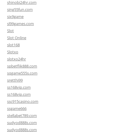
shinobi24hr.com
sing55fun.com
six9game
sl99games.com
Slot
Slot Online
slot168
Slotxo
slotxo24hr
spbetflik888.com
sqgame555s.com
sretthi99
ss168vip.com
ss168vip.com
ssc915casino.com
ssgame666
stellabet789.com
sudyod888s.com
sudyod888s.com