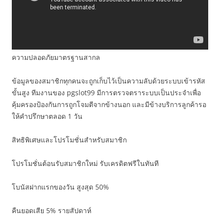
ความปลอดภัยมาตรฐานสากล
ข้อมูลของสมาชิกทุกคนจะถูกเก็บไว้เป็นความลับด้วยระบบเข้ารหัส
ขั้นสูง ทีมงานของ pgslot99 มีการตรวจตราระบบเป็นประจำเพื่อ
คุ้มครองป้องกันการถูกโจมตีจากข้างนอก และมีข้างบริการลูกค้ารอ
ให้คำปรึกษาตลอด 1 วัน
สิทธิพิเศษและโปรโมชั่นสำหรับสมาชิก
โปรโมชั่นต้อนรับสมาชิกใหม่ รับเครดิตฟรีในทันที
โบนัสฝากแรกของวัน สูงสุด 50%
คืนยอดเสีย 5% รายสัปดาห์