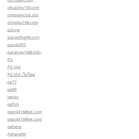
no1huay.com
okcasino159.com
onesiamclub.site
onoplus168.com
p2vvip
pananthai99.com
panda555
paramax1688.info
PG
PG Slot
PG Slot เว็บใหม่
pg77
pg99
pgceo
pgfish
pggold168bet.com
pggold168bet.com
pgheng
Pgheng99