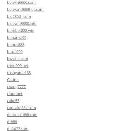
betwin6666.com
betworld369hot.com
bio285th.com
bluewin8888.info
bombet888.win
bonanza99
bonus888
brazil999
bwvip4.com
carlo999.net
cashgame168
Casino
chang7777
cloudbet
coke55
cupcake88x.com
daruma1688.com
dr888
du2477.com