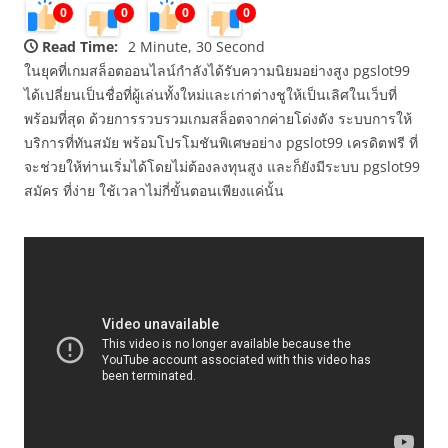
0
0
0
0
Read Time:
2 Minute, 30 Second
ในยุคที่เกมสล็อตออนไลน์กำลังได้รับความนิยมอย่างสูง pgslot99
ได้เปลี่ยนเป็นชื่อที่ผู้เล่นทั้งใหม่และเก่าต่างชูให้เป็นเลิศในเว็บที่
พร้อมที่สุด ด้วยการรวบรวมเกมสล็อตจากค่ายโด่งดัง ระบบการให้
บริการที่ทันสมัย พร้อมโปรโมชันพิเศษอย่าง pgslot99 เครดิตฟรี ที่
จะช่วยให้ท่านเริ่มได้โดยไม่ต้องลงทุนสูง และก็ยังมีระบบ pgslot99
สมัคร ที่ง่าย ใช้เวลาไม่กี่ขั้นตอนเพียงแค่นั้น