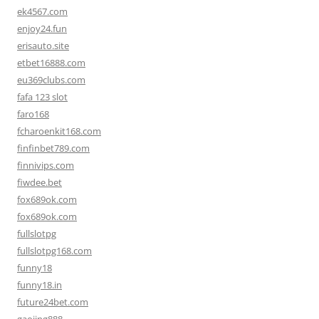
ek4567.com
enjoy24.fun
erisauto.site
etbet16888.com
eu369clubs.com
fafa 123 slot
faro168
fcharoenkit168.com
finfinbet789.com
finnivips.com
fiwdee.bet
fox689ok.com
fox689ok.com
fullslotpg
fullslotpg168.com
funny18
funny18.in
future24bet.com