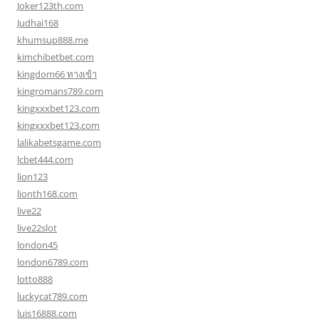
Joker123th.com
Judhai168
khumsup888.me
kimchibetbet.com
kingdom66 ทางเข้า
kingromans789.com
kingxxxbet123.com
kingxxxbet123.com
lalikabetsgame.com
lcbet444.com
lion123
lionth168.com
live22
live22slot
london45
london6789.com
lotto888
luckycat789.com
luis16888.com