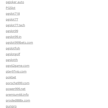
pgjoker auto
PGSlot
pgslot718
pgslot77
pgslot77.tech
pgslot99
pgslot99.in
pgslot999bets.com
pgslotfish
pgslotgolf
pgslotth
pgx62game.com
play97vip.com
pokbet
porsche999.com
power999.net
premium66.info
proded888x.com
punpro