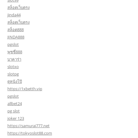
slot99
สล็อตเว็บตรง
jinda44
สล็อตเว็บตรง
สล็อต888
JINDA888
pgslot
พุซซี่888
บาคาร่า
slotxo
slotpg
ดูหนังโป๊
https://1xbetth.vip
pgslot
allbet24
pg slot
joker 123
https://samurai777.net
https://tokyoslot88.com