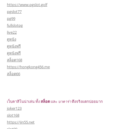
https://www.pgslot.golf
pgslot77
pg99
fullslotpg
live22
ดูหนัง
ดูหนังฟรี
ดูหนังฟรี
สล็อต168
https://hongkong456.me
สล็อต66
เว็บคาสิโนน่าเล่น ทั้ง
สล็อต
และ
บาคาร่า
ตึงจริงแตกบ่อยมาก
joker123
slot168
https://jin55.net