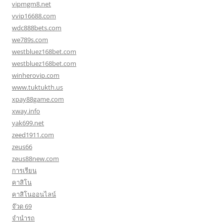
vipmgm8.net
vvip16688.com
wdc888bets.com
we789s.com
westbluez168bet.com
westbluez168bet.com
winherovip.com
www.tuktukth.us
xpay88game.com
xway.info
yak699.net
zeed1911.com
zeus66
zeus88new.com
การเรียน
คาสิโน
คาสิโนออนไลน์
จ๊วด 69
จำนำรถ