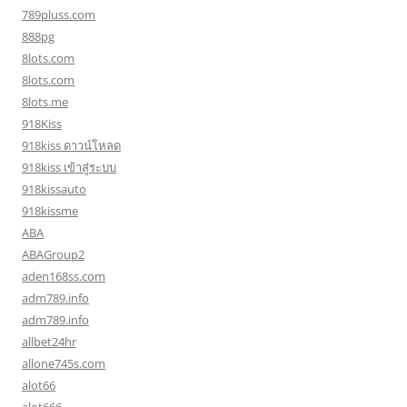
789pluss.com
888pg
8lots.com
8lots.com
8lots.me
918Kiss
918kiss ดาวน์โหลด
918kiss เข้าสู่ระบบ
918kissauto
918kissme
ABA
ABAGroup2
aden168ss.com
adm789.info
adm789.info
allbet24hr
allone745s.com
alot66