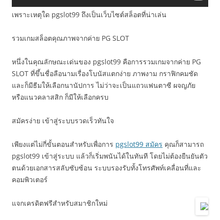
เพราะเหตุใด pgslot99 ถึงเป็นเว็บไซต์สล็อตที่น่าเล่น
รวมเกมสล็อตคุณภาพจากค่าย PG SLOT
หนึ่งในคุณลักษณะเด่นของ pgslot99 คือการรวมเกมจากค่าย PG
SLOT ที่ขึ้นชื่อลือนามเรื่องโบนัสแตกง่าย ภาพงาม กราฟิกคมชัด
และก็มีธีมให้เลือกนานัปการ ไม่ว่าจะเป็นแถวแฟนตาซี ผจญภัย
หรือแนวคลาสสิก ก็มีให้เลือกครบ
สมัครง่าย เข้าสู่ระบบรวดเร็วทันใจ
เพียงแต่ไม่กี่ขั้นตอนสำหรับเพื่อการ
pgslot99 สมัคร
คุณก็สามารถ
pgslot99 เข้าสู่ระบบ แล้วก็เริ่มพนันได้ในทันที โดยไม่ต้องยืนยันตัว
ตนด้วยเอกสารสลับซับซ้อน ระบบรองรับทั้งโทรศัพท์เคลื่อนที่และ
คอมพิวเตอร์
แจกเครดิตฟรีสำหรับสมาชิกใหม่