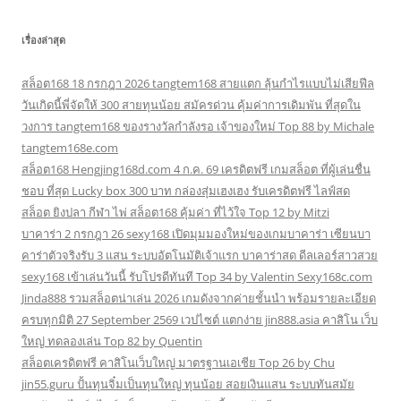
เรื่องล่าสุด
สล็อต168 18 กรกฎา 2026 tangtem168 สายแตก ลุ้นกำไรแบบไม่เสียฟีล
วันเกิดนี้พี่จัดให้ 300 สายทุนน้อย สมัครด่วน คุ้มค่าการเดิมพัน ที่สุดใน
วงการ tangtem168 ของรางวัลกำลังรอ เจ้าของใหม่ Top 88 by Michale
tangtem168e.com
สล็อต168 Hengjing168d.com 4 ก.ค. 69 เครดิตฟรี เกมสล็อต ที่ผู้เล่นชื่น
ชอบ ที่สุด Lucky box 300 บาท กล่องสุ่มเฮงเฮง รับเครดิตฟรี ไลฟ์สด
สล็อต ยิงปลา กีฬา ไพ่ สล็อต168 คุ้มค่า ที่ไว้ใจ Top 12 by Mitzi
บาคาร่า 2 กรกฎา 26 sexy168 เปิดมุมมองใหม่ของเกมบาคาร่า เซียนบา
คาร่าตัวจริงรับ 3 แสน ระบบอัตโนมัติเจ้าแรก บาคาร่าสด ดีลเลอร์สาวสวย
sexy168 เข้าเล่นวันนี้ รับโปรดีทันที Top 34 by Valentin Sexy168c.com
Jinda888 รวมสล็อตน่าเล่น 2026 เกมดังจากค่ายชั้นนำ พร้อมรายละเอียด
ครบทุกมิติ 27 September 2569 เวปไซต์ แตกง่าย jin888.asia คาสิโน เว็บ
ใหญ่ ทดลองเล่น Top 82 by Quentin
สล็อตเครดิตฟรี คาสิโนเว็บใหญ่ มาตรฐานเอเชีย Top 26 by Chu
jin55.guru ปั้นทุนจิ๋มเป็นทุนใหญ่ ทุนน้อย สอยเงินแสน ระบบทันสมัย