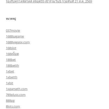
รองรับทุกไลฟ์สไตล์ สล็อต55 เข้าร่วมวันนี้ รวยทันที 21 ส.ค. 2569
หมวดหมู่
037movie
1688sagame
1688vegasx.com
168slot
168สล็อต
188bet
188betth
1xbet
1xbetth
1xbit
1xgameth.com
789pluss.com
888pg
8lots.com