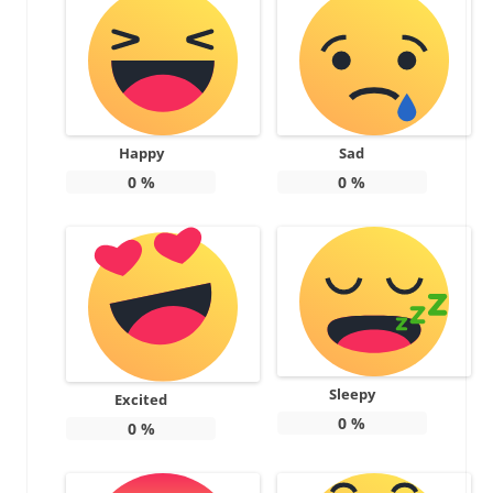
Happy
Sad
0
%
0
%
Sleepy
Excited
0
%
0
%