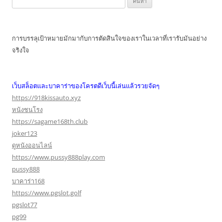
สำหรับ:
การบรรลุเป้าหมายมักมากับการตัดสินใจของเราในเวลาที่เรารับมันอย่าง
จริงใจ
เว็บสล็อตและบาคาร่าของโครตดีเว็บนี้เล่นแล้วรวยจัดๆ
https://918kissauto.xyz
หนังชนโรง
https://sagame168th.club
joker123
ดูหนังออนไลน์
https://www.pussy888play.com
pussy888
บาคาร่า168
https://www.pgslot.golf
pgslot77
pg99