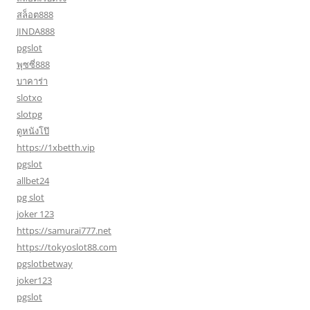
สล็อต888
JINDA888
pgslot
พุซซี่888
บาคาร่า
slotxo
slotpg
ดูหนังโป๊
https://1xbetth.vip
pgslot
allbet24
pg slot
joker 123
https://samurai777.net
https://tokyoslot88.com
pgslotbetway
joker123
pgslot