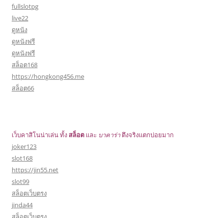
fullslotpg
live22
ดูหนัง
ดูหนังฟรี
ดูหนังฟรี
สล็อต168
https://hongkong456.me
สล็อต66
เว็บคาสิโนน่าเล่น ทั้ง
สล็อต
และ
บาคาร่า
ตึงจริงแตกบ่อยมาก
joker123
slot168
https://jin55.net
slot99
สล็อตเว็บตรง
jinda44
สล็อตเว็บตรง