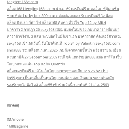
tangtem168e.com
สล็อต168 Hengjing168d.com 4 ก.ค. 69 เครดิตฟรี เกมสล็อต ที่ผู้เล่นชื่น
ชอบ ที่สุด Lucky box 300 บาท กล่องสุ่มเฮงเฮง รับเครดิตฟรี ไลฟ์สด
สล็อต ยิงปลา กีฬา ไพ่ สล็อต168 คุ้มค่า ที่ไว้ใจ Top 12 by Mitzi
บาคาร่า 2 กรกฎา 26 sexy168 เปิดมุมมองใหม่ของเกมบาคาร่า เซียนบา
คาร่าตัวจริงรับ 3 แสน ระบบอัตโนมัติเจ้าแรก บาคาร่าสด ดีลเลอร์สาวสวย
sexy168 เข้าเล่นวันนี้ รับโปรดีทันที Top 34 by Valentin Sexy168c.com
Jinda888 รวมสล็อตน่าเล่น 2026 เกมดังจากค่ายชั้นนำ พร้อมรายละเอียด
ครบทุกมิติ 27 September 2569 เวปไซต์ แตกง่าย jin888.asia คาสิโน เว็บ
ใหญ่ ทดลองเล่น Top 82 by Quentin
สล็อตเครดิตฟรี คาสิโนเว็บใหญ่ มาตรฐานเอเชีย Top 26 by Chu
jin55.guru ปั้นทุนจิ๋มเป็นทุนใหญ่ ทุนน้อย สอยเงินแสน ระบบทันสมัย
รองรับทุกไลฟ์สไตล์ สล็อต55 เข้าร่วมวันนี้ รวยทันที 21 ส.ค. 2569
หมวดหมู่
037movie
1688sagame