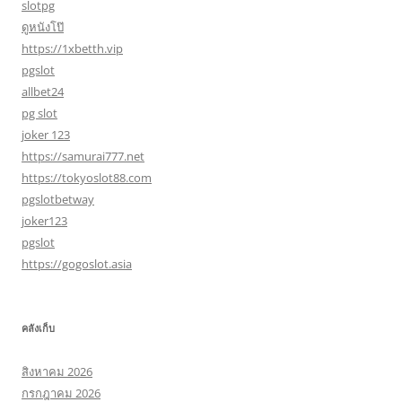
slotpg
ดูหนังโป๊
https://1xbetth.vip
pgslot
allbet24
pg slot
joker 123
https://samurai777.net
https://tokyoslot88.com
pgslotbetway
joker123
pgslot
https://gogoslot.asia
คลังเก็บ
สิงหาคม 2026
กรกฎาคม 2026