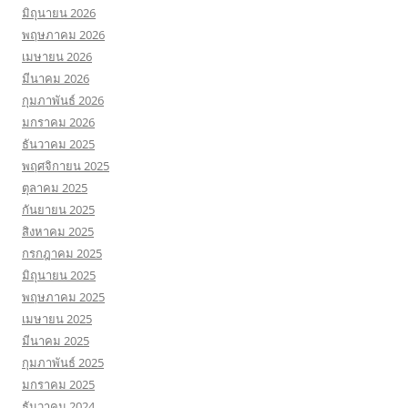
มิถุนายน 2026
พฤษภาคม 2026
เมษายน 2026
มีนาคม 2026
กุมภาพันธ์ 2026
มกราคม 2026
ธันวาคม 2025
พฤศจิกายน 2025
ตุลาคม 2025
กันยายน 2025
สิงหาคม 2025
กรกฎาคม 2025
มิถุนายน 2025
พฤษภาคม 2025
เมษายน 2025
มีนาคม 2025
กุมภาพันธ์ 2025
มกราคม 2025
ธันวาคม 2024