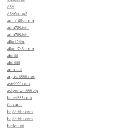
ABA
ABAGroup2
aden168ss.com
adm789.info
adm789.info
allbet24hr
allone745s.com
alot66
alot666
amb slot
argus16888.com
asb9999.com
askyouwin888 vip
babet555.com
Baccarat
baj88thbz.com
baj88thbz.com
baslot168