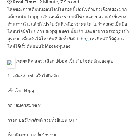
Read Time:
2 Minute, 7 Second
โลกของการเดิมพันออนไลน์ในตอนนี้เต็มไปด้วยตัวเลือกเยอะมาก
แม้กระนั้น tkbpg กลับเด่นด้วยระบบที่ใช้งานง่าย ความยั่งยืนทาง
ด้านการเงิน แล้วก็โปรโมชั่นที่เหนือกว่าคนใด ไม่ว่าคุณจะเป็นมือ
ใหม่หรือมือโปร การ tkbpg สมัคร นั้นเร็ว และสามารถ tkbpg เข้า
สู่ระบบ เพื่อเล่นได้โดยทันที อีกทั้งยังมี
tkbpg
เครดิตฟรี ให้ผู้เล่น
ใหม่ได้เริ่มต้นแบบไม่ต้องลงทุนเอง
เหตุผลที่คุณควรเลือก tkbpg เป็นเว็บไซต์หลักของคุณ
1. สมัครง่ายข้างในไม่กี่คลิก
เข้าเว็บ tkbpg
กด “สมัครสมาชิก”
กรอกเบอร์โทรศัพท์ รวมทั้งยืนยัน OTP
ตั้งรหัสผ่าน และก็เข้าระบบ