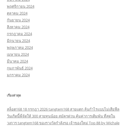
พฤศจิกายน 2024
ตุลาคม 2024
กันยายน 2024
สิงหาคม 2024
กรกฎาคม 2024
มิถุนายน 2024
พฤษภาคม 2024
เมษายน 2024
มีนาคม 2024
กุมภาพันธ์ 2024
มกราคม 2024
เรื่องล่าสุด
สล็อต168 18 กรกฎา 2026 tangtem168 สายแตก ลุ้นกำไรแบบไม่เสียฟีล
วันเกิดนี้พี่จัดให้ 300 สายทุนน้อย สมัครด่วน คุ้มค่าการเดิมพัน ที่สุดใน
วงการ tangtem168 ของรางวัลกำลังรอ เจ้าของใหม่ Top 88 by Michale