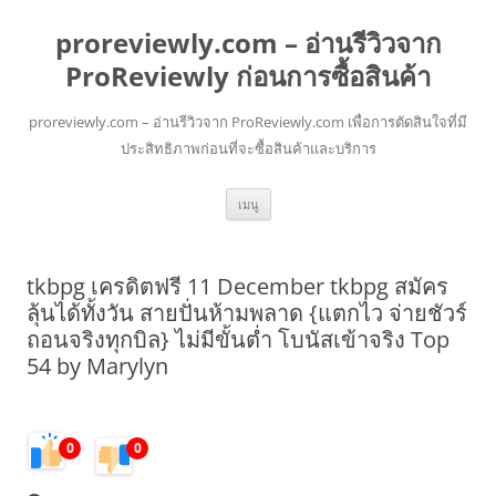
proreviewly.com – อ่านรีวิวจาก
ProReviewly ก่อนการซื้อสินค้า
proreviewly.com – อ่านรีวิวจาก ProReviewly.com เพื่อการตัดสินใจที่มี
ประสิทธิภาพก่อนที่จะซื้อสินค้าและบริการ
ข้าม
เมนู
ไป
ยัง
เนื้อหา
tkbpg เครดิตฟรี 11 December tkbpg สมัคร
ลุ้นได้ทั้งวัน สายปั่นห้ามพลาด {แตกไว จ่ายชัวร์
ถอนจริงทุกบิล} ไม่มีขั้นต่ำ โบนัสเข้าจริง Top
54 by Marylyn
0
0