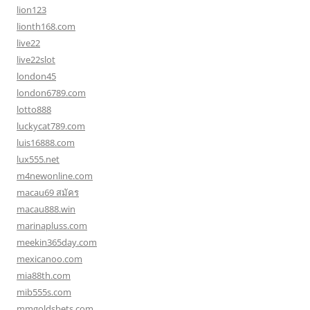
lion123
lionth168.com
live22
live22slot
london45
london6789.com
lotto888
luckycat789.com
luis16888.com
lux555.net
m4newonline.com
macau69 สมัคร
macau888.win
marinapluss.com
meekin365day.com
mexicanoo.com
mia88th.com
mib555s.com
mmgoldsbets.com