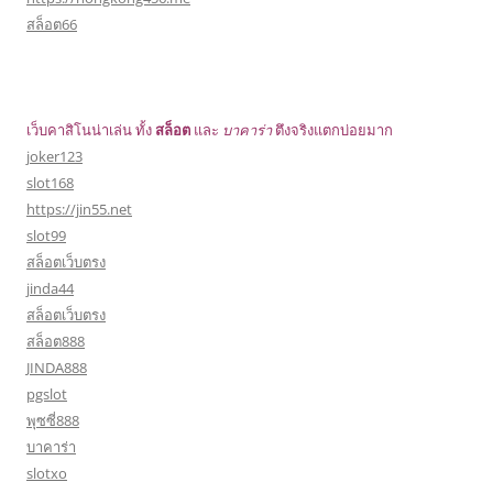
สล็อต66
เว็บคาสิโนน่าเล่น ทั้ง
สล็อต
และ
บาคาร่า
ตึงจริงแตกบ่อยมาก
joker123
slot168
https://jin55.net
slot99
สล็อตเว็บตรง
jinda44
สล็อตเว็บตรง
สล็อต888
JINDA888
pgslot
พุซซี่888
บาคาร่า
slotxo