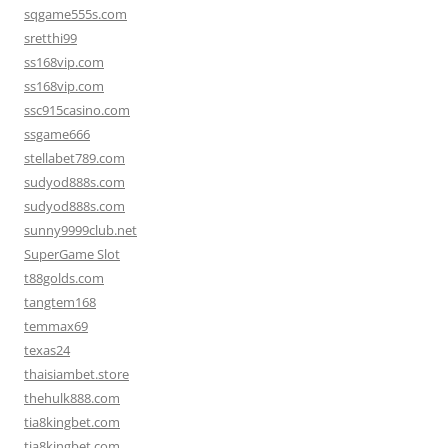
sqgame555s.com
sretthi99
ss168vip.com
ss168vip.com
ssc915casino.com
ssgame666
stellabet789.com
sudyod888s.com
sudyod888s.com
sunny9999club.net
SuperGame Slot
t88golds.com
tangtem168
temmax69
texas24
thaisiambet.store
thehulk888.com
tia8kingbet.com
tia8kingbet.com