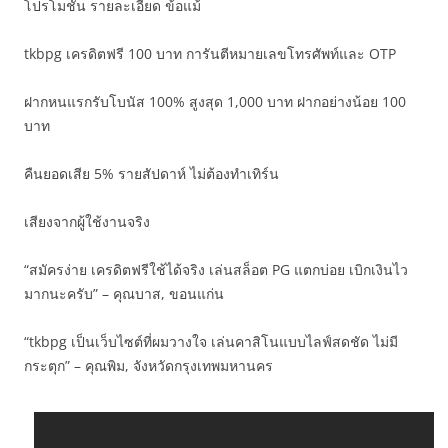
โปรโมชั่น รายละเอียด ข้อแม้
tkbpg เครดิตฟรี 100 บาท การันตีหมายเลขโทรศัพท์และ OTP
ฝากหนแรกรับโบนัส 100% สูงสุด 1,000 บาท ฝากอย่างน้อย 100
บาท
คืนยอดเสีย 5% รายสัปดาห์ ไม่ต้องทำเทิร์น
เสียงจากผู้ใช้งานจริง
“สมัครง่าย เครดิตฟรีใช้ได้จริง เล่นสล็อต PG แตกบ่อย เบิกเงินไว
มากนะครับ” – คุณบาส, ขอนแก่น
“tkbpg เป็นเว็บไซต์ที่ผมวางใจ เล่นคาสิโนแบบไลฟ์สดชัด ไม่มี
กระตุก” – คุณพิม, จังหวัดกรุงเทพมหานคร