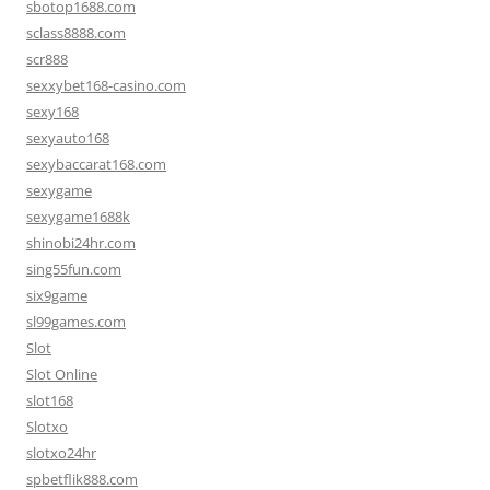
sbotop1688.com
sclass8888.com
scr888
sexxybet168-casino.com
sexy168
sexyauto168
sexybaccarat168.com
sexygame
sexygame1688k
shinobi24hr.com
sing55fun.com
six9game
sl99games.com
Slot
Slot Online
slot168
Slotxo
slotxo24hr
spbetflik888.com