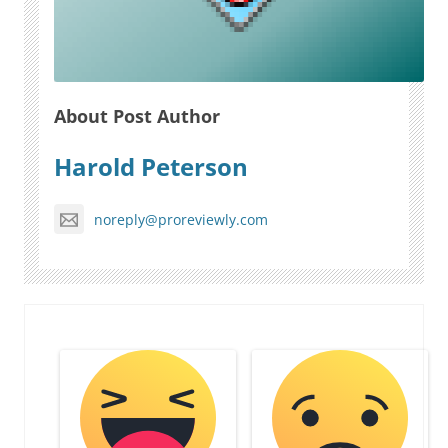
About Post Author
Harold Peterson
noreply@proreviewly.com