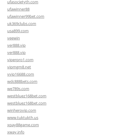
ufasocietyth.com
ufawinner88
ufawinner99bet.com
uk369clubs.com
usa899.com
veewin
ver888.vip
ver888.vip
viperpro1.com
vipmgm8.net
vvip16688.com
wdc888bets.com
we789s.com
westbluez168bet.com
westbluez168bet.com
winherovip.com
www.tuktukth.us
xpay88game.com
xway.info