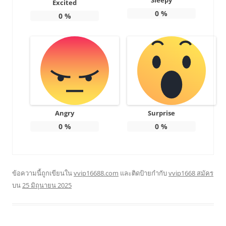
Excited
0
%
0
%
Angry
Surprise
0
%
0
%
ข้อความนี้ถูกเขียนใน
vvip16688.com
และติดป้ายกำกับ
vvip1668 สมัคร
บน
25 มิถุนายน 2025