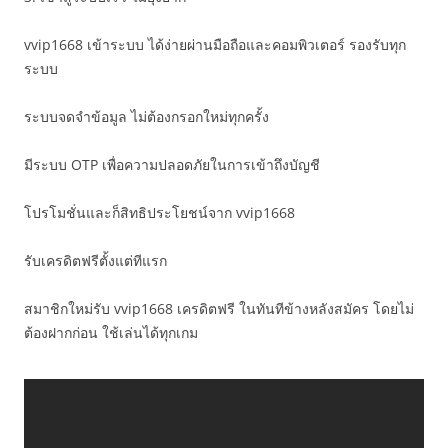
vvip1668 เข้าระบบ ได้ง่ายผ่านมือถือและคอมพิวเตอร์ รองรับทุก
ระบบ
ระบบจดจำข้อมูล ไม่ต้องกรอกใหม่ทุกครั้ง
มีระบบ OTP เพื่อความปลอดภัยในการเข้าถึงบัญชี
โปรโมชั่นและก็สิทธิประโยชน์จาก vvip1668
รับเครดิตฟรีตั้งแต่ทีแรก
สมาชิกใหม่รับ vvip1668 เครดิตฟรี ในทันทีข้างหลังสมัคร โดยไม่
ต้องฝากก่อน ใช้เล่นได้ทุกเกม