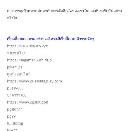
การบรรลุเป้าหมายมักมากับการตัดสินใจของเราในเวลาที่เรารับมันอย่าง
จริงใจ
เว็บสล็อตและบาคาร่าของโครตดีเว็บนี้เล่นแล้วรวยจัดๆ
https://918kissauto.xyz
หนังชนโรง
https://sagame168th.club
joker123
ดูหนังออนไลน์
https://www.pussy888play.com
pussy888
บาคาร่า168
https://www.pgslot.golf
pgslot77
pg99
fullslotpg
live22