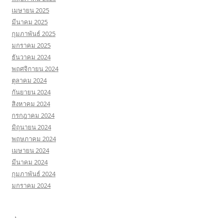
เมษายน 2025
มีนาคม 2025
กุมภาพันธ์ 2025
มกราคม 2025
ธันวาคม 2024
พฤศจิกายน 2024
ตุลาคม 2024
กันยายน 2024
สิงหาคม 2024
กรกฎาคม 2024
มิถุนายน 2024
พฤษภาคม 2024
เมษายน 2024
มีนาคม 2024
กุมภาพันธ์ 2024
มกราคม 2024