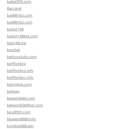
babet555.com
Baccarat
baj88thbz.com
baj88thbz.com
baslot168
baslot168bet.com
bbp168.me
bestbet
betboxclubs.com
betflixtikto
betflixtikto.info
betflixtikto.info
betm4vip.com
betway
betwin6666.com
betworld369hot.com
bio285th.com
bluewin8888.info
bombet888.win