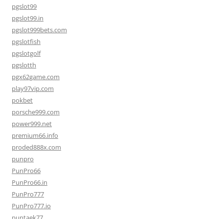
pgslot99
pgslot99.in
pgslot999bets.com
pgslotfish
pgslotgolf
pgslotth
pgx62game.com
play97vip.com
pokbet
porsche999.com
power999.net
premium66.info
proded888x.com
punpro
PunPro66
PunPro66.in
PunPro777
PunPro777.io
puntaek77