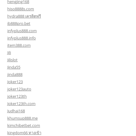
hengjing168
hiso8888s.com
hydra888 เครดิตฟรี
ib888pro.bet
infyplus888.com
infyplus888.info
item388.com
Jili
Jilislot
Jinda55
jinda888
Joker123
joker123auto
joker123th
Joker123th.com
Judhai168
khumsup888.me
kimchibetbet.com
kingdom66 ทางเข้า