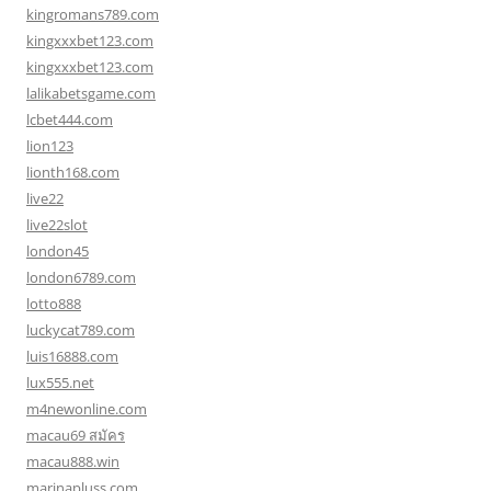
kingromans789.com
kingxxxbet123.com
kingxxxbet123.com
lalikabetsgame.com
lcbet444.com
lion123
lionth168.com
live22
live22slot
london45
london6789.com
lotto888
luckycat789.com
luis16888.com
lux555.net
m4newonline.com
macau69 สมัคร
macau888.win
marinapluss.com