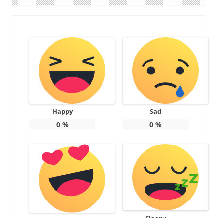
Happy
Sad
0
%
0
%
Sleepy