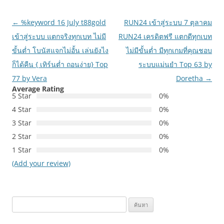
เมนู
←
%keyword 16 July t88gold
RUN24 เข้าสู่ระบบ 7 ตุลาคม
นำทาง
เข้าสู่ระบบ แตกจริงทุกเบท ไม่มี
RUN24 เครดิตฟรี แตกดีทุกเบท
เรื่อง
ขั้นต่ำ โบนัสแจกไม่อั้น เล่นยังไง
ไม่มีขั้นต่ำ มีทุกเกมที่คุณชอบ
ก็ได้คืน { เทิร์นต่ำ ถอนง่าย} Top
ระบบแม่นยำ Top 63 by
77 by Vera
Doretha
→
Average Rating
5 Star
0%
4 Star
0%
3 Star
0%
2 Star
0%
1 Star
0%
(Add your review)
ค้นหา
สำหรับ: