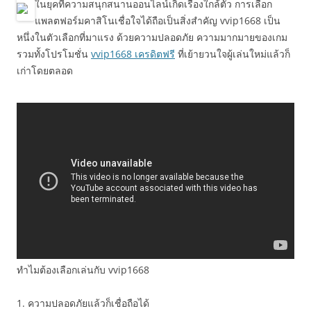
ในยุคที่ความสนุกสนานออนไลน์เกิดเรื่องใกล้ตัว การเลือก
แพลตฟอร์มคาสิโนเชื่อใจได้ถือเป็นสิ่งสำคัญ vvip1668 เป็น
หนึ่งในตัวเลือกที่มาแรง ด้วยความปลอดภัย ความมากมายของเกม
รวมทั้งโปรโมชั่น
vvip1668 เครดิตฟรี
ที่เย้ายวนใจผู้เล่นใหม่แล้วก็
เก่าโดยตลอด
ทำไมต้องเลือกเล่นกับ vvip1668
1. ความปลอดภัยแล้วก็เชื่อถือได้