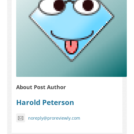
About Post Author
Harold Peterson
noreply@proreviewly.com