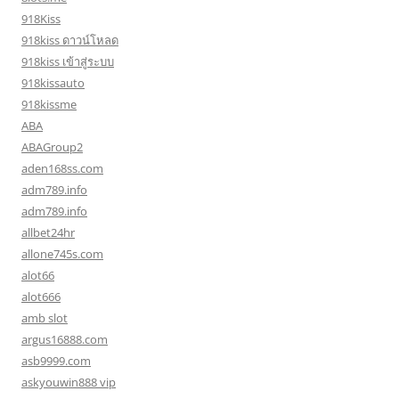
918Kiss
918kiss ดาวน์โหลด
918kiss เข้าสู่ระบบ
918kissauto
918kissme
ABA
ABAGroup2
aden168ss.com
adm789.info
adm789.info
allbet24hr
allone745s.com
alot66
alot666
amb slot
argus16888.com
asb9999.com
askyouwin888 vip