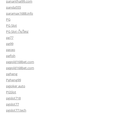
pananthai99.com
panda555
paramax1688.info
PG
PG Slot
PG Slot เว็บใหม่
pg77
pg99
pgceo
pgfish
pggold168bet.com
pggold168bet.com
pgheng
Pgheng99
pgjoker auto
PGSlot
pgslot718
pgslot77
pgslot77.tech