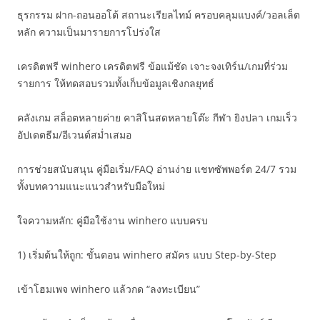
ธุรกรรม ฝาก-ถอนออโต้ สถานะเรียลไทม์ ครอบคลุมแบงค์/วอลเล็ต
หลัก ความเป็นมารายการโปร่งใส
เครดิตฟรี winhero เครดิตฟรี ข้อแม้ชัด เจาะจงเทิร์น/เกมที่ร่วม
รายการ ให้ทดสอบรวมทั้งเก็บข้อมูลเชิงกลยุทธ์
คลังเกม สล็อตหลายค่าย คาสิโนสดหลายโต๊ะ กีฬา ยิงปลา เกมเร็ว
อัปเดตธีม/อีเวนต์สม่ำเสมอ
การช่วยสนับสนุน คู่มือเริ่ม/FAQ อ่านง่าย แชทซัพพอร์ต 24/7 รวม
ทั้งบทความแนะแนวสำหรับมือใหม่
ใจความหลัก: คู่มือใช้งาน winhero แบบครบ
1) เริ่มต้นให้ถูก: ขั้นตอน winhero สมัคร แบบ Step-by-Step
เข้าโฮมเพจ winhero แล้วกด “ลงทะเบียน”