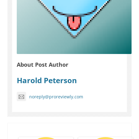
About Post Author
Harold Peterson
noreply@proreviewly.com