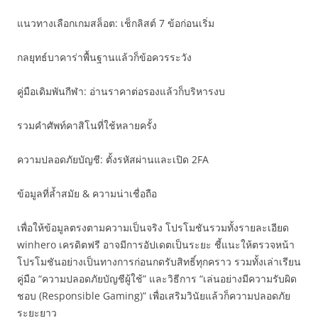
แนวทางเลือกเกมสล็อต: เช็กลิสต์ 7 ข้อก่อนเริ่ม
กลยุทธ์บาคาร่าพื้นฐานแล้วก็ข้อควรระวัง
คู่มือเดิมพันกีฬา: อ่านราคาต่อรองแล้วก็บริหารงบ
รวมคำศัพท์คาสิโนที่ใช้หลายครั้ง
ความปลอดภัยบัญชี: ตั้งรหัสผ่านและเปิด 2FA
ข้อมูลที่ล้ำสมัย & ความน่าเชื่อถือ
เพื่อให้ข้อมูลตรงตามความเป็นจริง โปรโมชันรวมทั้งรายละเอียด
winhero เครดิตฟรี อาจมีการอัปเดตเป็นระยะ ชี้แนะให้ตรวจหน้า
โปรโมชันอย่างเป็นทางการก่อนกดรับสิทธิ์ทุกคราว รวมทั้งเล่าเรียน
คู่มือ “ความปลอดภัยบัญชีผู้ใช้” และวิธีการ “เล่นอย่างมีความรับผิด
ชอบ (Responsible Gaming)” เพื่อเสริมวินัยแล้วก็ความปลอดภัย
ระยะยาว