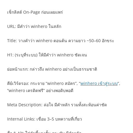
เช็กลิสต์ On-Page ก่อนเผยแพร่
URL: มีคำว่า winhero ในสลัก
Title: วางคำว่า winhero ตอนต้น ความยาว ~50–60 อักขระ
H1: (ระบุที่ระบบ) ให้มีคำว่า winhero ชัดเจน
ย่อหน้าแรก: กล่าวถึง winhero อย่างเป็นธรรมชาติ
คีย์เวิร์ดรอง: กระจาย “winhero สมัคร”, “
winhero เข้าสู่ระบบ
“,
“winhero เครดิตฟรี” อย่างพอดิบพอดี
Meta Description: ล่อใจ มีคำหลัก รวมทั้งสะท้อนค่าชัด
Internal Links: เชื่อม 3–5 บทความที่เกี่ยว