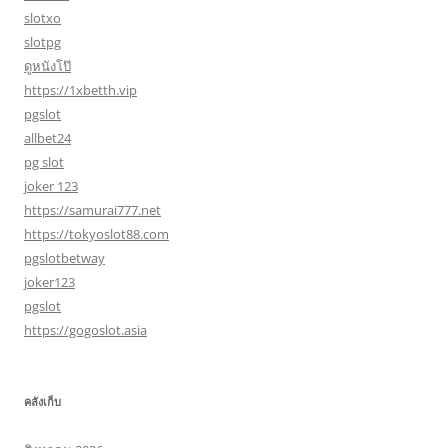
slotxo
slotpg
ดูหนังโป๊
https://1xbetth.vip
pgslot
allbet24
pg slot
joker 123
https://samurai777.net
https://tokyoslot88.com
pgslotbetway
joker123
pgslot
https://gogoslot.asia
คลังเก็บ