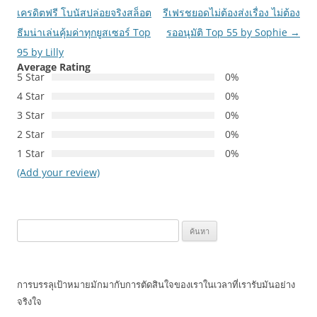
เรื่อง
เครดิตฟรี โบนัสปล่อยจริงสล็อต
รีเฟรชยอดไม่ต้องส่งเรื่อง ไม่ต้อง
ธีมน่าเล่นคุ้มค่าทุกยูสเซอร์ Top
รออนุมัติ Top 55 by Sophie
→
95 by Lilly
Average Rating
5 Star
0%
4 Star
0%
3 Star
0%
2 Star
0%
1 Star
0%
(Add your review)
ค้นหา
สำหรับ:
การบรรลุเป้าหมายมักมากับการตัดสินใจของเราในเวลาที่เรารับมันอย่าง
จริงใจ