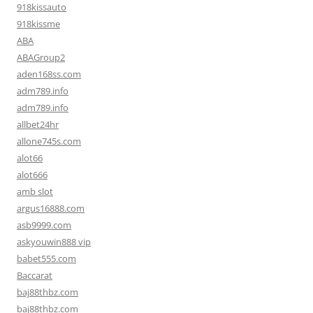
918kissauto
918kissme
ABA
ABAGroup2
aden168ss.com
adm789.info
adm789.info
allbet24hr
allone745s.com
alot66
alot666
amb slot
argus16888.com
asb9999.com
askyouwin888 vip
babet555.com
Baccarat
baj88thbz.com
baj88thbz.com