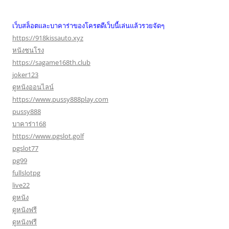
เว็บสล็อตและบาคาร่าของโครตดีเว็บนี้เล่นแล้วรวยจัดๆ
https://918kissauto.xyz
หนังชนโรง
https://sagame168th.club
joker123
ดูหนังออนไลน์
https://www.pussy888play.com
pussy888
บาคาร่า168
https://www.pgslot.golf
pgslot77
pg99
fullslotpg
live22
ดูหนัง
ดูหนังฟรี
ดูหนังฟรี