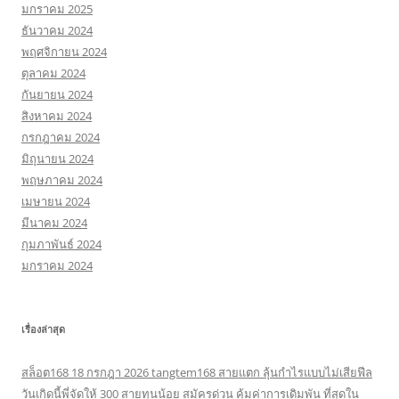
มกราคม 2025
ธันวาคม 2024
พฤศจิกายน 2024
ตุลาคม 2024
กันยายน 2024
สิงหาคม 2024
กรกฎาคม 2024
มิถุนายน 2024
พฤษภาคม 2024
เมษายน 2024
มีนาคม 2024
กุมภาพันธ์ 2024
มกราคม 2024
เรื่องล่าสุด
สล็อต168 18 กรกฎา 2026 tangtem168 สายแตก ลุ้นกำไรแบบไม่เสียฟีล
วันเกิดนี้พี่จัดให้ 300 สายทุนน้อย สมัครด่วน คุ้มค่าการเดิมพัน ที่สุดใน