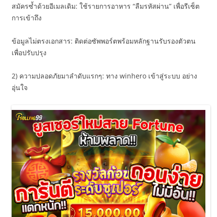
สมัครซ้ำด้วยอีเมลเดิม: ใช้รายการอาหาร “ลืมรหัสผ่าน” เพื่อรีเซ็ต
การเข้าถึง
ข้อมูลไม่ตรงเอกสาร: ติดต่อซัพพอร์ตพร้อมหลักฐานรับรองตัวตน
เพื่อปรับปรุง
2) ความปลอดภัยมาลำดับแรกๆ: ทาง winhero เข้าสู่ระบบ อย่าง
อุ่นใจ