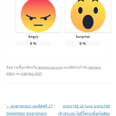
Angry
Surprise
0
%
0
%
ข้อความนี้ถูกเขียนใน
winherovip.com
และติดป้ายกำกับ
winhero
สมัคร
บน
4 ตุลาคม 2025
เมนู
←
kingromans เครดิตฟรี 27
argus168 26 June argus168
นำทาง
September kingromans
เข้าสู่ระบบ ไม่มีใครถูกล็อกไม่ต้อง