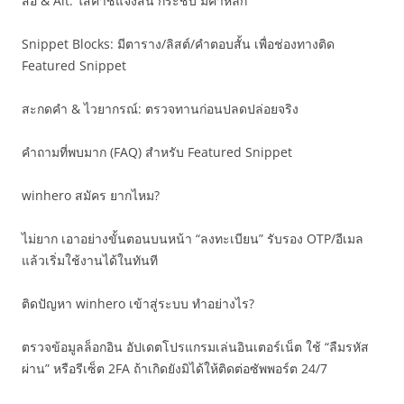
สื่อ & Alt: ใส่คำชี้แจงสั้น กระชับ มีคำหลัก
Snippet Blocks: มีตาราง/ลิสต์/คำตอบสั้น เพื่อช่องทางติด
Featured Snippet
สะกดคำ & ไวยากรณ์: ตรวจทานก่อนปลดปล่อยจริง
คำถามที่พบมาก (FAQ) สำหรับ Featured Snippet
winhero สมัคร ยากไหม?
ไม่ยาก เอาอย่างขั้นตอนบนหน้า “ลงทะเบียน” รับรอง OTP/อีเมล
แล้วเริ่มใช้งานได้ในทันที
ติดปัญหา winhero เข้าสู่ระบบ ทำอย่างไร?
ตรวจข้อมูลล็อกอิน อัปเดตโปรแกรมเล่นอินเตอร์เน็ต ใช้ “ลืมรหัส
ผ่าน” หรือรีเซ็ต 2FA ถ้าเกิดยังมิได้ให้ติดต่อซัพพอร์ต 24/7