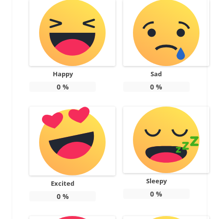
Happy
Sad
0
%
0
%
Sleepy
Excited
0
%
0
%