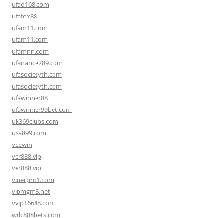
ufad168.com
ufafox88
ufam11.com
ufam11.com
ufamnn.com
ufanance789.com
ufasocietyth.com
ufasocietyth.com
ufawinner88
ufawinner99bet.com
uk369clubs.com
usa899.com
veewin
ver888.vip
ver888.vip
viperpro1.com
vipmgm8.net
vvip16688.com
wdc888bets.com