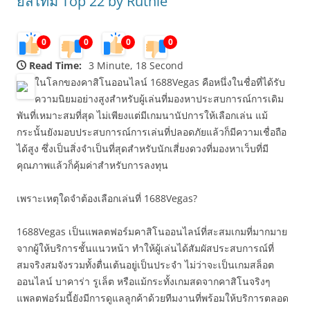
ยลไทม์ Top 22 by Ruthie
0
0
0
0
Read Time:
3 Minute, 18 Second
ในโลกของคาสิโนออนไลน์ 1688Vegas คือหนึ่งในชื่อที่ได้รับ
ความนิยมอย่างสูงสำหรับผู้เล่นที่มองหาประสบการณ์การเดิม
พันที่เหมาะสมที่สุด ไม่เพียงแต่มีเกมนานัปการให้เลือกเล่น แม้
กระนั้นยังมอบประสบการณ์การเล่นที่ปลอดภัยแล้วก็มีความเชื่อถือ
ได้สูง ซึ่งเป็นสิ่งจำเป็นที่สุดสำหรับนักเสี่ยงดวงที่มองหาเว็บที่มี
คุณภาพแล้วก็คุ้มค่าสำหรับการลงทุน
เพราะเหตุใดจำต้องเลือกเล่นที่ 1688Vegas?
1688Vegas เป็นแพลตฟอร์มคาสิโนออนไลน์ที่สะสมเกมที่มากมาย
จากผู้ให้บริการชั้นแนวหน้า ทำให้ผู้เล่นได้สัมผัสประสบการณ์ที่
สมจริงสมจังรวมทั้งตื่นเต้นอยู่เป็นประจำ ไม่ว่าจะเป็นเกมสล็อต
ออนไลน์ บาคาร่า รูเล็ต หรือแม้กระทั้งเกมสดจากคาสิโนจริงๆ
แพลตฟอร์มนี้ยังมีการดูแลลูกค้าด้วยทีมงานที่พร้อมให้บริการตลอด