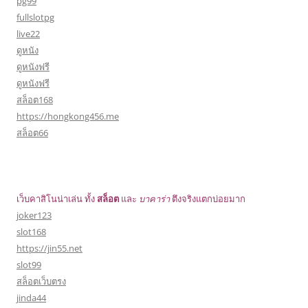
pg99
fullslotpg
live22
ดูหนัง
ดูหนังฟรี
ดูหนังฟรี
สล็อต168
https://hongkong456.me
สล็อต66
เว็บคาสิโนน่าเล่น ทั้ง
สล็อต
และ
บาคาร่า
ตึงจริงแตกบ่อยมาก
joker123
slot168
https://jin55.net
slot99
สล็อตเว็บตรง
jinda44