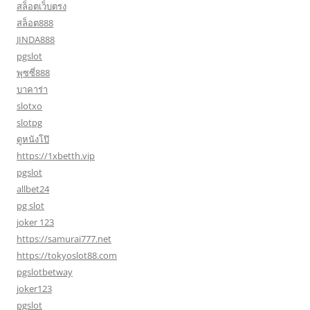
สล็อตเว็บตรง
สล็อต888
JINDA888
pgslot
พุซซี่888
บาคาร่า
slotxo
slotpg
ดูหนังโป๊
https://1xbetth.vip
pgslot
allbet24
pg slot
joker 123
https://samurai777.net
https://tokyoslot88.com
pgslotbetway
joker123
pgslot