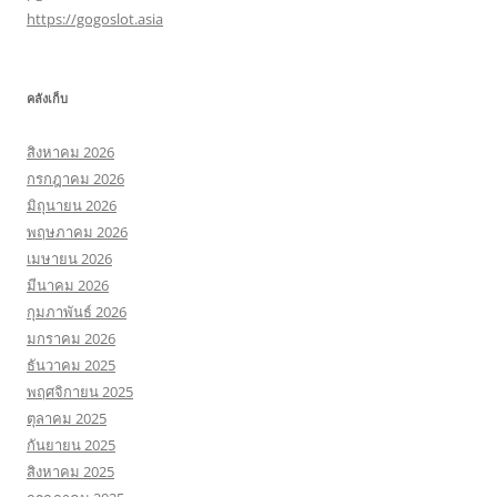
https://gogoslot.asia
คลังเก็บ
สิงหาคม 2026
กรกฎาคม 2026
มิถุนายน 2026
พฤษภาคม 2026
เมษายน 2026
มีนาคม 2026
กุมภาพันธ์ 2026
มกราคม 2026
ธันวาคม 2025
พฤศจิกายน 2025
ตุลาคม 2025
กันยายน 2025
สิงหาคม 2025