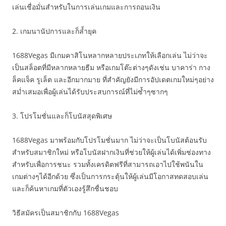
เล่นเชื่อมั่นสำหรับในการเล่นเกมและการถอนเงิน
2. เกมนานัปการและก็ล้ำยุค
1688Vegas มีเกมคาสิโนหลากหลายประเภทให้เลือกเล่น ไม่ว่าจะ
เป็นสล็อตที่มีหลากหลายธีม หรือเกมโต๊ะต่างๆดังเช่น บาคาร่า กาง
ล็คแจ็ค รูเล็ต และอีกมากมาย ที่สำคัญยังมีการอัปเดตเกมใหม่ๆอย่าง
สม่ำเสมอเพื่อผู้เล่นได้รับประสบการณ์ที่ไม่ซ้ำๆซากๆ
3. โปรโมชั่นและก็โบนัสสุดพิเศษ
1688Vegas มาพร้อมกับโปรโมชั่นมาก ไม่ว่าจะเป็นโบนัสต้อนรับ
สำหรับสมาชิกใหม่ หรือโบนัสฝากเงินที่ช่วยให้ผู้เล่นได้เพิ่มช่องทาง
สำหรับเพื่อการชนะ รวมทั้งเครดิตฟรีที่สามารถเอาไปใช้พนันใน
เกมต่างๆได้อีกด้วย ซึ่งเป็นการกระตุ้นให้ผู้เล่นมีโอกาสทดสอบเล่น
และก็ค้นหาเกมที่ตัวเองรู้สึกชื่นชอบ
วิธีสมัครเป็นสมาชิกกับ 1688Vegas