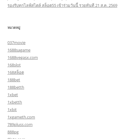
รองรับทุกไลฟ์สไตล์ สล็อต55 เข้าร่วมวันนี้ รวยทันที 21 ส.ค. 2569
หมวดหมู่
037movie
1688sagame
1688vegasx.com
168slot
168สล็อต
188bet
188betth
1xbet
1xbetth
1xbit
1xgameth.com
789pluss.com
888pg