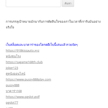
ค้นหา
สำหรับ:
การบรรลุเป้าหมายมักมากับการตัดสินใจของเราในเวลาที่เรารับมันอย่าง
จริงใจ
เว็บสล็อตและบาคาร่าของโครตดีเว็บนี้เล่นแล้วรวยจัดๆ
https://918kissauto.xyz
หนังชนโรง
https://sagame168th.club
joker123
ดูหนังออนไลน์
https://www.pussy888play.com
pussy888
บาคาร่า168
https://www.pgslot.golf
pgslot77