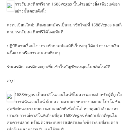
การรับเครดิตฟรีจาก 1688Vegas นั้นง่ายอย่างยิ่ง เพียงแค่เอา
อย่างขั้นตอนดังนี้:
ลงทะเบียนใหม่: เพียงคุณสมัครเป็นสมาชิกใหม่ที่ 1688Vegas คุณก็
สามารถรับเครดิตฟรีได้โดยทันที
ปฏิบัติตามเงื่อนไข: กระทำตามข้อแม้ที่เว็บระบุ ได้แก่ การฝากเงิน
ครั้งแรก หรือการเล่นเกมที่ระบุ
รับเครดิต: เครดิตจะถูกเพิ่มเข้าในบัญชีของคุณโดยอัตโนมัติ
สรุป
1688Vegas เป็นคาสิโนออนไลน์ที่ไม่ควรพลาดสำหรับผู้ที่ถูกใจ
การพนันออนไลน์ ด้วยความมากมายหลายของเกม โปรโมชั่น
สุดพิเศษและระบบความปลอดภัยที่เชื่อถือได้ หากคุณกำลังมองหา
ประสบการณ์คาสิโนที่เยี่ยมที่สุด 1688Vegas คือตัวเลือกที่คุณไม่
สมควรพลาด พร้อมด้วยระบบการสมัครและก็เข้าระบบที่ง่ายดาย
เพื่อผู้เล่นสามารถเริ่มเล่นได้ทันที!