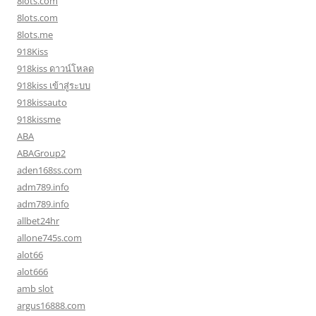
8lots.com
8lots.com
8lots.me
918Kiss
918kiss ดาวน์โหลด
918kiss เข้าสู่ระบบ
918kissauto
918kissme
ABA
ABAGroup2
aden168ss.com
adm789.info
adm789.info
allbet24hr
allone745s.com
alot66
alot666
amb slot
argus16888.com