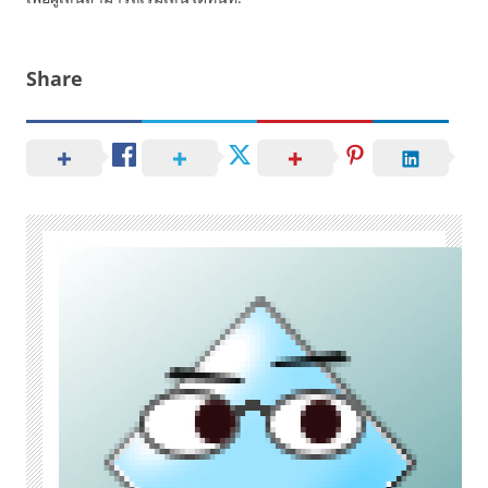
Share