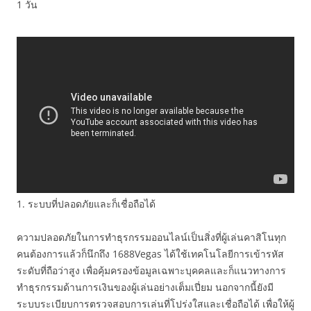
1 วัน
1. ระบบที่ปลอดภัยและก็เชื่อถือได้
ความปลอดภัยในการทำธุรกรรมออนไลน์เป็นสิ่งที่ผู้เล่นคาสิโนทุก
คนต้องการแล้วก็นึกถึง 1688Vegas ได้ใช้เทคโนโลยีการเข้ารหัส
ระดับที่ถือว่าสูง เพื่อคุ้มครองข้อมูลเฉพาะบุคคลและก็แนวทางการ
ทำธุรกรรมด้านการเงินของผู้เล่นอย่างเต็มเปี่ยม นอกจากนี้ยังมี
ระบบระเบียบการตรวจสอบการเล่นที่โปร่งใสและเชื่อถือได้ เพื่อให้ผู้