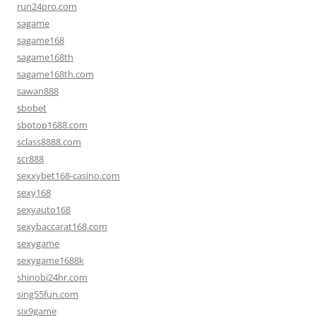
run24pro.com
sagame
sagame168
sagame168th
sagame168th.com
sawan888
sbobet
sbotop1688.com
sclass8888.com
scr888
sexxybet168-casino.com
sexy168
sexyauto168
sexybaccarat168.com
sexygame
sexygame1688k
shinobi24hr.com
sing55fun.com
six9game