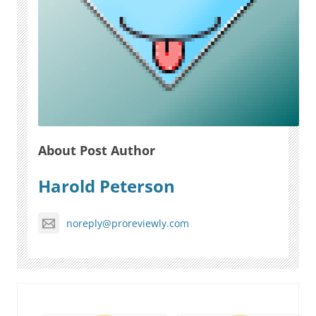
About Post Author
Harold Peterson
noreply@proreviewly.com