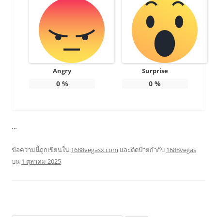
Angry
Surprise
0
%
0
%
…
ข้อความนี้ถูกเขียนใน
1688vegasx.com
และติดป้ายกำกับ
1688vegas
บน
1 ตุลาคม 2025