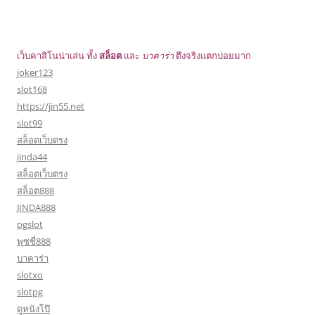
เว็บคาสิโนน่าเล่น ทั้ง
สล็อต
และ
บาคาร่า
ตึงจริงแตกบ่อยมาก
joker123
slot168
https://jin55.net
slot99
สล็อตเว็บตรง
jinda44
สล็อตเว็บตรง
สล็อต888
JINDA888
pgslot
พุซซี่888
บาคาร่า
slotxo
slotpg
ดูหนังโป๊