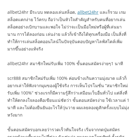
allbet24hr มีระบบ ทดลองเล่นสล็อต,
allbet24hr
และก็รวม เกม
สล็อตแตกง่าย ไว้ครบ ถือว่าเป็นหัวใจสำคัญสำหรับคนที่อยากเล่น
สล็อตอย่างเบิกบานและพอใจ ไม่ว่าจะเป็นมือใหม่หรือผู้ที่เล่นมา
นาน การได้ลองก่อน เล่นง่าย แล้วก็เข้าถึงได้ทุกเครื่องมือ เป็นสิ่งที่
ทำให้การเล่นสล็อตออนไลน์ในปัจจุบันตอบปัญหาไลฟ์สไตล์เพิ่ม
มากขึ้นอย่างแท้จริง
allbet24hr สมาชิกใหม่รับเพิ่ม 100% ขั้นตอนสมัครง่ายๆ1 นาที
scr888 สมาชิกใหม่รับเพิ่ม 100% ค่อนข้างเกินความมุ่งมาด แล้วก็
อยากเล่าให้ฟังจากมุมของผู้ใช้จริง การเห็นโปรโมชั่น “สมาชิกใหม่
รับเพิ่ม 100%” ช่วงแรกก็มีความรู้สึกว่าเสมือนเว็บอื่นทั่วไป แต่สิ่งที่
ทำให้ตกลงใจลองคือเขียนแน่ชัดว่า ขั้นตอนสมัครง่าย ใช้เวลาแค่ 1
นาที และไม่ต้องยืนยันอะไรให้วุ่นวาย ผมเลยลองดูสักครั้งแบบไม่มุ่ง
หวังมาก
ขั้นตอนสมัครบอกเลยว่ารวดเร็วทันใจจริง เริ่มจากกดปุ่มสมัคร
กรอกข้อมูลพื้นฐานไม่กี่ช่อง ดังเช่นว่า หมายเลขโทรศัพท์ ตั้งรหัส