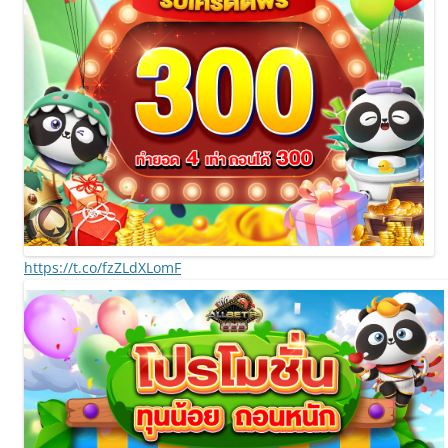
https://t.co/fzZLdXLomF