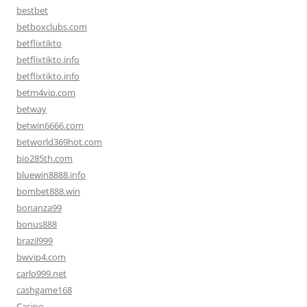
bestbet
betboxclubs.com
betflixtikto
betflixtikto.info
betflixtikto.info
betm4vip.com
betway
betwin6666.com
betworld369hot.com
bio285th.com
bluewin8888.info
bombet888.win
bonanza99
bonus888
brazil999
bwvip4.com
carlo999.net
cashgame168
Casino