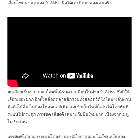
เงื่อนไขแฝง แต่ของ 918kiss คือได้เครดิตมาลองเล่นจริง
ผมเลือกเริ่มจากเกมสล็อตที่ได้รับความนิยมในค่าย 918kiss ซึ่งมีให้
เลือกเยอะมาก อีกทั้งสล็อตคลาสสิกรวมทั้งสล็อตวิดีโอใหม่ๆเล่นผ่าน
มือถือได้ลื่น ไม่ต้องโหลดแอปเพิ่ม แค่เข้าเว็บไซต์ก็เล่นได้โดยทันที
ระบบไม่กระตุก ภาพชัด เสียงดี เหมาะกับมือใหม่มาก เนื่องจากเมนู
ไม่ซับซ้อน
เครดิตที่ได้สามารถเล่นได้จริง และมีโอกาสถอน ไม่ใช่แค่ให้ลอง