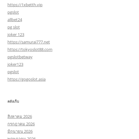
https://1xbetth.vip
pgslot
allbet24
pg slot
joker 123
https://samurai777.net
https://tokyoslot88.com
pgslotbetway
joker123
pgslot
https://gogoslot.asia
คลังเก็บ
สิงหาคม 2026
กรกฎาคม 2026
มิถุนายน 2026
พฤษภาคม 2026