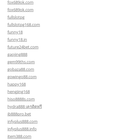
fox689ok.com
fox689ok.com
fullslotpg
fullslotpg168.com
funny18
funny18.in
future24bet.com
gaojing888
gem99ths.com
gobaza88.com
gowingo88.com
happy168
hengjing168
hiso8888s.com
hydra888 เครดิตฟรี
ib888pro.bet
infyplus888.com
infyplus888.info
item388.com