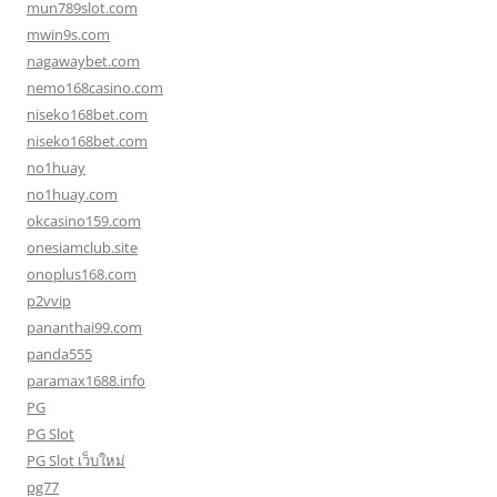
mun789slot.com
mwin9s.com
nagawaybet.com
nemo168casino.com
niseko168bet.com
niseko168bet.com
no1huay
no1huay.com
okcasino159.com
onesiamclub.site
onoplus168.com
p2vvip
pananthai99.com
panda555
paramax1688.info
PG
PG Slot
PG Slot เว็บใหม่
pg77