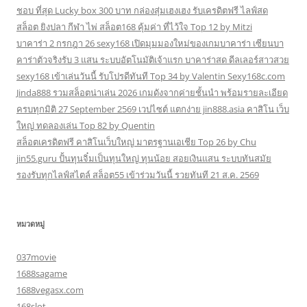
ชอบ ที่สุด Lucky box 300 บาท กล่องสุ่มเฮงเฮง รับเครดิตฟรี ไลฟ์สด
สล็อต ยิงปลา กีฬา ไพ่ สล็อต168 คุ้มค่า ที่ไว้ใจ Top 12 by Mitzi
บาคาร่า 2 กรกฎา 26 sexy168 เปิดมุมมองใหม่ของเกมบาคาร่า เซียนบา
คาร่าตัวจริงรับ 3 แสน ระบบอัตโนมัติเจ้าแรก บาคาร่าสด ดีลเลอร์สาวสวย
sexy168 เข้าเล่นวันนี้ รับโปรดีทันที Top 34 by Valentin Sexy168c.com
Jinda888 รวมสล็อตน่าเล่น 2026 เกมดังจากค่ายชั้นนำ พร้อมรายละเอียด
ครบทุกมิติ 27 September 2569 เวปไซต์ แตกง่าย jin888.asia คาสิโน เว็บ
ใหญ่ ทดลองเล่น Top 82 by Quentin
สล็อตเครดิตฟรี คาสิโนเว็บใหญ่ มาตรฐานเอเชีย Top 26 by Chu
jin55.guru ปั้นทุนจิ๋มเป็นทุนใหญ่ ทุนน้อย สอยเงินแสน ระบบทันสมัย
รองรับทุกไลฟ์สไตล์ สล็อต55 เข้าร่วมวันนี้ รวยทันที 21 ส.ค. 2569
หมวดหมู่
037movie
1688sagame
1688vegasx.com
168slot