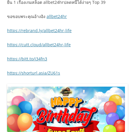
ยืน 1 เรื่องเกมสล็อต allbet24hrปลดหนี้ได้ง่ายๆ Top 39
ขอขอบพระคุณอ้างอิง
allbet24hr
https://rebrand.ly/allbet24hr-life
https://cutt.cloud/allbet24hr-life
https://bitt.to/i34fn3
https://shorturl.asia/ZU61s