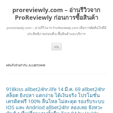
proreviewly.com – อ่านรีวิวจาก
ProReviewly ก่อนการซื้อสินค้า
proreviewly.com – อ่านรีวิวจาก ProReviewly.com เพื่อการตัดสินใจที่มี
ประสิทธิภาพก่อนที่จะซื้อสินค้าและบริการ
ข้าม
เมนู
ไป
ยัง
เนื้อหา
คลังเก็บป้ายกำกับ:
ALLBET24HR
918kiss allbet24hr.life 14 มี.ค. 69 allbet24hr
สล็อต ยิงปลา แตกง่าย ได้เงินจริง โปรโมชั่น
เครดิตฟรี 100% ลื่นไหล ไม่สะดุด รองรับระบบ
IOS และ Andriod allbet24hr ลองเลย จังหวะ