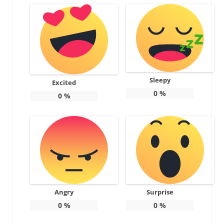
Sleepy
Excited
0
%
0
%
Angry
Surprise
0
%
0
%