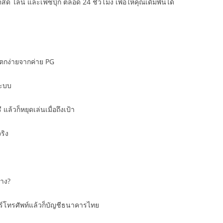
ด ไลน์ และเฟซบุ๊ก ตลอด 24 ชั่วโมง เพื่อให้คุณเดิมพันได้
ตแตกง่ายจากค่าย PG
ระบบ
ล้วก็หยุดเล่นเมื่อถึงเป้า
ริง
้าง?
อร์โทรศัพท์แล้วก็บัญชีธนาคารไทย