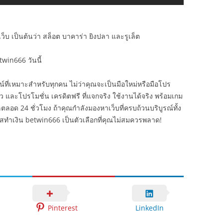
็บ เป็นต้นว่า สล็อต บาคาร่า ยิงปลา และรูเล็ต
win666 วันนี้
ี่เหมาะสำหรับทุกคน ไม่ว่าคุณจะเป็นมือใหม่หรือมือโปร
เร็ว และโปรโมชั่น เครดิตฟรี ที่แจกจริง ใช้งานได้จริง พร้อมเกม
อด 24 ชั่วโมง ถ้าคุณกำลังมองหาเว็บที่ครบถ้วนบริบูรณ์ทั้ง
ำเงิน betwin666 เป็นตัวเลือกที่คุณไม่สมควรพลาด!
Pinterest
LinkedIn