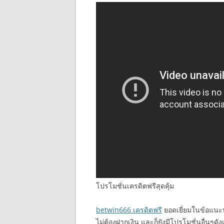
โปรโมชั่นเครดิตฟรีสุดคุ้ม
betwin666 เครดิตฟรี
ยอดเยี่ยมในข้อแนะนำ
ไม่ต้องฝากเงิน และก็ยังมีโปรโมชั่นอื่นๆด