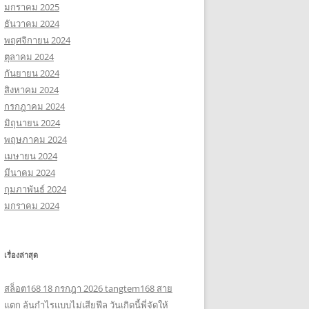
มกราคม 2025
ธันวาคม 2024
พฤศจิกายน 2024
ตุลาคม 2024
กันยายน 2024
สิงหาคม 2024
กรกฎาคม 2024
มิถุนายน 2024
พฤษภาคม 2024
เมษายน 2024
มีนาคม 2024
กุมภาพันธ์ 2024
มกราคม 2024
เรื่องล่าสุด
สล็อต168 18 กรกฎา 2026 tangtem168 สาย
แตก ลุ้นกำไรแบบไม่เสียฟีล วันเกิดนี้พี่จัดให้