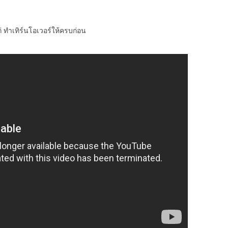
 ทำเทิร์นโอเวอร์ให้ครบก่อน