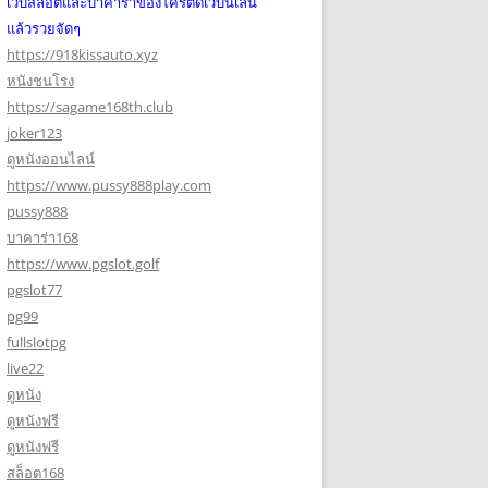
เว็บสล็อตและบาคาร่าของโครตดีเว็บนี้เล่น
แล้วรวยจัดๆ
https://918kissauto.xyz
หนังชนโรง
https://sagame168th.club
joker123
ดูหนังออนไลน์
https://www.pussy888play.com
pussy888
บาคาร่า168
https://www.pgslot.golf
pgslot77
pg99
fullslotpg
live22
ดูหนัง
ดูหนังฟรี
ดูหนังฟรี
สล็อต168