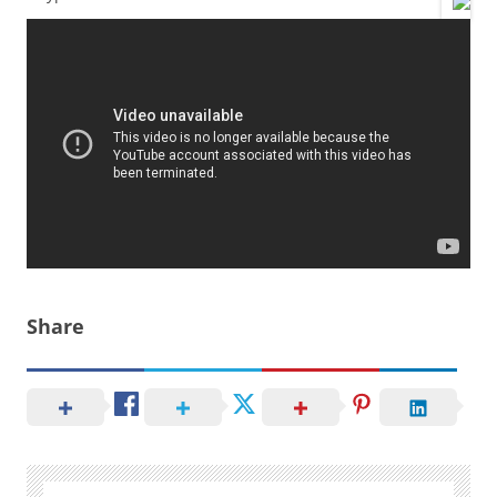
Share