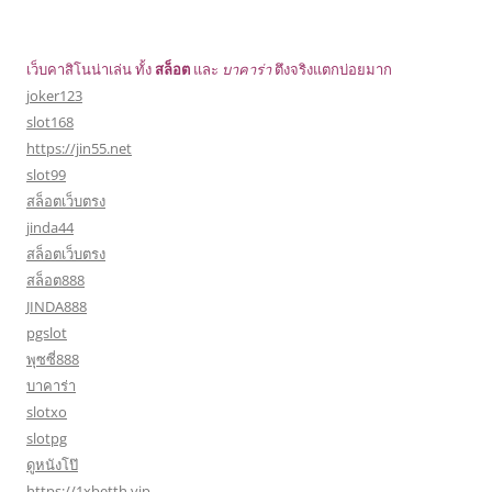
เว็บคาสิโนน่าเล่น ทั้ง
สล็อต
และ
บาคาร่า
ตึงจริงแตกบ่อยมาก
joker123
slot168
https://jin55.net
slot99
สล็อตเว็บตรง
jinda44
สล็อตเว็บตรง
สล็อต888
JINDA888
pgslot
พุซซี่888
บาคาร่า
slotxo
slotpg
ดูหนังโป๊
https://1xbetth.vip