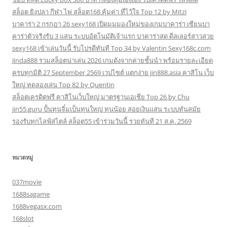
สล็อต ยิงปลา กีฬา ไพ่ สล็อต168 คุ้มค่า ที่ไว้ใจ Top 12 by Mitzi
บาคาร่า 2 กรกฎา 26 sexy168 เปิดมุมมองใหม่ของเกมบาคาร่า เซียนบา
คาร่าตัวจริงรับ 3 แสน ระบบอัตโนมัติเจ้าแรก บาคาร่าสด ดีลเลอร์สาวสวย
sexy168 เข้าเล่นวันนี้ รับโปรดีทันที Top 34 by Valentin Sexy168c.com
Jinda888 รวมสล็อตน่าเล่น 2026 เกมดังจากค่ายชั้นนำ พร้อมรายละเอียด
ครบทุกมิติ 27 September 2569 เวปไซต์ แตกง่าย jin888.asia คาสิโน เว็บ
ใหญ่ ทดลองเล่น Top 82 by Quentin
สล็อตเครดิตฟรี คาสิโนเว็บใหญ่ มาตรฐานเอเชีย Top 26 by Chu
jin55.guru ปั้นทุนจิ๋มเป็นทุนใหญ่ ทุนน้อย สอยเงินแสน ระบบทันสมัย
รองรับทุกไลฟ์สไตล์ สล็อต55 เข้าร่วมวันนี้ รวยทันที 21 ส.ค. 2569
หมวดหมู่
037movie
1688sagame
1688vegasx.com
168slot