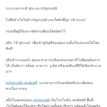
กระบวนการเข้าสู่ระบบ infyplus88
ไปที่หน้าเว็บไซต์ infyplus88 และก็คลิกที่ปุ่ม “เข้าระบบ”
กรอกชื่อผู้ใช้และรหัสผ่านที่คุณได้สมัครไว้
คลิก “เข้าสู่ระบบ” เพื่อเข้าสู่บัญชีของคุณรวมทั้งเริ่มเล่นเกมได้โดย
ทันที
เมื่อเข้าระบบแล้ว คุณจะสามารถเลือกเล่นเกมคาสิโนที่คุณต้องการ
ได้ เป็นต้นว่า สล็อต, บาคาร่า, รูเล็ต หรือเกมอื่นๆที่มีให้เลือกจำนวน
มาก
infyplus88 เครดิตฟรี
: แนวทางการรับเครดิตฟรีและเพิ่มช่อง
ทางในการเล่น
หนึ่งในจุดเด่นของ
infyplus88
เป็นโปรโมชั่น เครดิตฟรี พื้นที่
เว็บไซต์มอบให้แก่สมาชิกใหม่รวมทั้งสมาชิกเก่า แม้คุณยังไม่เคยรับ