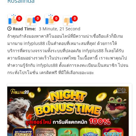
Rosalinda
0
0
0
0
Read Time:
3 Minute, 21 Second
ถ้าคุณกำลังมองหาคาสิโนออนไลน์ที่มีความน่าเชื่อถือแล้วก็มีเกม
มากมาย infyplus88 เป็นคำตอบที่เหมาะสมที่สุด! ด้วยการให้
บริการที่ครบวงจรรวมทั้งระบบที่ปลอดภัย infyplus88 ก็เลยได้รับ
ความนิยมอย่างรวดเร็วในประเทศไทย ในเนื้อหานี้ เราจะพาคุณไป
ทำความรู้จักกับ infyplus88 ตั้งแต่การลงทะเบียนเป็นสมาชิก ไปจน
กระทั่งโปรโมชั่น เครดิตฟรี ที่มีให้เลือกเยอะแยะ