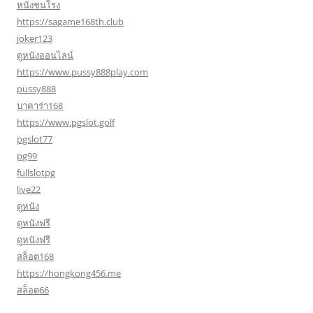
หนังชนโรง
https://sagame168th.club
joker123
ดูหนังออนไลน์
https://www.pussy888play.com
pussy888
บาคาร่า168
https://www.pgslot.golf
pgslot77
pg99
fullslotpg
live22
ดูหนัง
ดูหนังฟรี
ดูหนังฟรี
สล็อต168
https://hongkong456.me
สล็อต66