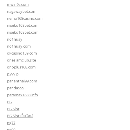
mwin9s.com
nagawaybet.com
nemo168casino.com
niseko168bet.com
niseko168bet.com
no1huay
no1huay.com
okcasino159.com
onesiamclub.site
onoplus168.com
p2vvip
pananthai99.com
panda555
paramax1688.info
PG
PG Slot
PG Slot เว็บใหม่
pg77
pg99