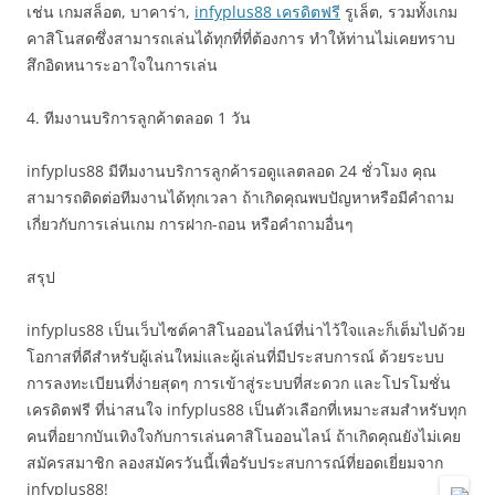
เช่น เกมสล็อต, บาคาร่า,
infyplus88 เครดิตฟรี
รูเล็ต, รวมทั้งเกม
คาสิโนสดซึ่งสามารถเล่นได้ทุกที่ที่ต้องการ ทำให้ท่านไม่เคยทราบ
สึกอิดหนาระอาใจในการเล่น
4. ทีมงานบริการลูกค้าตลอด 1 วัน
infyplus88 มีทีมงานบริการลูกค้ารอดูแลตลอด 24 ชั่วโมง คุณ
สามารถติดต่อทีมงานได้ทุกเวลา ถ้าเกิดคุณพบปัญหาหรือมีคำถาม
เกี่ยวกับการเล่นเกม การฝาก-ถอน หรือคำถามอื่นๆ
สรุป
infyplus88 เป็นเว็บไซต์คาสิโนออนไลน์ที่น่าไว้ใจและก็เต็มไปด้วย
โอกาสที่ดีสำหรับผู้เล่นใหม่และผู้เล่นที่มีประสบการณ์ ด้วยระบบ
การลงทะเบียนที่ง่ายสุดๆ การเข้าสู่ระบบที่สะดวก และโปรโมชั่น
เครดิตฟรี ที่น่าสนใจ infyplus88 เป็นตัวเลือกที่เหมาะสมสำหรับทุก
คนที่อยากบันเทิงใจกับการเล่นคาสิโนออนไลน์ ถ้าเกิดคุณยังไม่เคย
สมัครสมาชิก ลองสมัครวันนี้เพื่อรับประสบการณ์ที่ยอดเยี่ยมจาก
infyplus88!