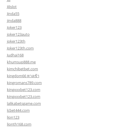
Jilislot
Jinda55
jinda888
Joker123
joker123auto
joker123th
Joker123th.com
Judhai168
khumsup888.me
kimchibetbet.com
kingdom66 ทางเข้า
kingromans789.com
kingxxxbet123.com
kingxxxbet123.com
lalikabetsgame.com
lcbet444.com
lion123
lionth168.com