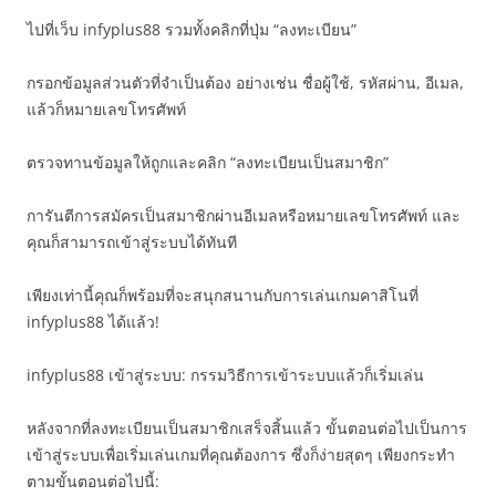
ไปที่เว็บ infyplus88 รวมทั้งคลิกที่ปุ่ม “ลงทะเบียน”
กรอกข้อมูลส่วนตัวที่จำเป็นต้อง อย่างเช่น ชื่อผู้ใช้, รหัสผ่าน, อีเมล,
แล้วก็หมายเลขโทรศัพท์
ตรวจทานข้อมูลให้ถูกและคลิก “ลงทะเบียนเป็นสมาชิก”
การันตีการสมัครเป็นสมาชิกผ่านอีเมลหรือหมายเลขโทรศัพท์ และ
คุณก็สามารถเข้าสู่ระบบได้ทันที
เพียงเท่านี้คุณก็พร้อมที่จะสนุกสนานกับการเล่นเกมคาสิโนที่
infyplus88 ได้แล้ว!
infyplus88 เข้าสู่ระบบ: กรรมวิธีการเข้าระบบแล้วก็เริ่มเล่น
หลังจากที่ลงทะเบียนเป็นสมาชิกเสร็จสิ้นแล้ว ขั้นตอนต่อไปเป็นการ
เข้าสู่ระบบเพื่อเริ่มเล่นเกมที่คุณต้องการ ซึ่งก็ง่ายสุดๆ เพียงกระทำ
ตามขั้นตอนต่อไปนี้: