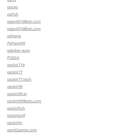
pgceo
pgfish
pggold168bet.com
pggold168bet.com
pgheng
Pgheng99
pgjoker auto
PGSlot
pgslot718
pgslot77
pgslot77.tech
pgslot99
pgslot99.in
pgslot999bets.com
pgslotfish
pgslotgolf
pgslotth
pgx62game.com