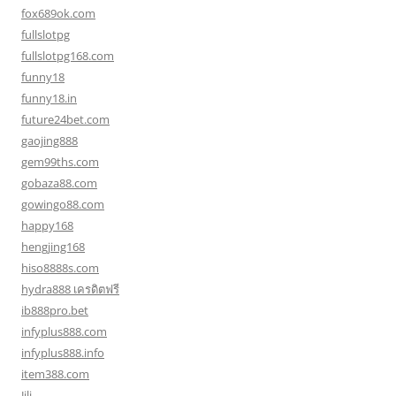
fox689ok.com
fullslotpg
fullslotpg168.com
funny18
funny18.in
future24bet.com
gaojing888
gem99ths.com
gobaza88.com
gowingo88.com
happy168
hengjing168
hiso8888s.com
hydra888 เครดิตฟรี
ib888pro.bet
infyplus888.com
infyplus888.info
item388.com
Jili