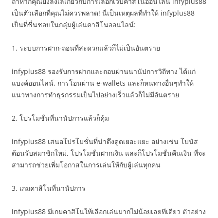
ถ้าหากคุณยังลังเลเกี่ยวกับการเลือกเว็บคาสิโนออนไลน์ infyplus88
เป็นตัวเลือกที่คุณไม่ควรพลาด! นี่เป็นเหตุผลที่ทำให้ infyplus88
เป็นที่ชื่นชอบในกลุ่มผู้เล่นคาสิโนออนไลน์:
1. ระบบการฝาก-ถอนที่สะดวกแล้วก็ไม่เป็นอันตราย
infyplus88 รองรับการฝากและถอนผ่านนานัปการวิถีทาง ได้แก่
แบงค์ออนไลน์, การโอนผ่าน e-wallets และก็หนทางอื่นๆทำให้
แนวทางการทำธุรกรรมเป็นไปอย่างเร็วแล้วก็ไม่มีอันตราย
2. โปรโมชั่นที่นานัปการแล้วก็คุ้ม
infyplus88 เสนอโปรโมชั่นที่น่าดึงดูดเยอะแยะ อย่างเช่น โบนัส
ต้อนรับสมาชิกใหม่, โปรโมชั่นฝากเงิน และก็โปรโมชั่นคืนเงิน ที่จะ
สามารถช่วยเพิ่มโอกาสในการเล่นให้กับผู้เล่นทุกคน
3. เกมคาสิโนที่นานัปการ
infyplus88 มีเกมคาสิโนให้เลือกเล่นมากไม่น้อยเลยทีเดียว ตัวอย่าง