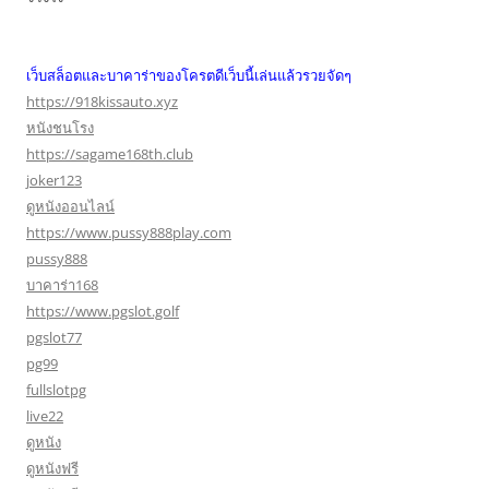
เว็บสล็อตและบาคาร่าของโครตดีเว็บนี้เล่นแล้วรวยจัดๆ
https://918kissauto.xyz
หนังชนโรง
https://sagame168th.club
joker123
ดูหนังออนไลน์
https://www.pussy888play.com
pussy888
บาคาร่า168
https://www.pgslot.golf
pgslot77
pg99
fullslotpg
live22
ดูหนัง
ดูหนังฟรี