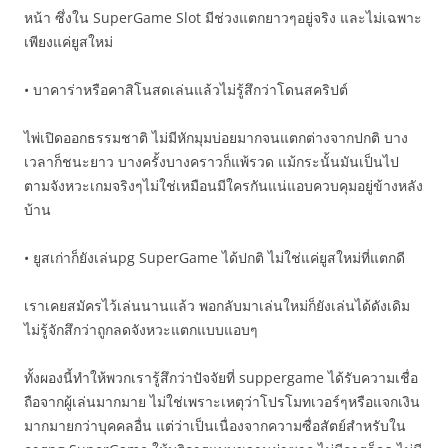
หน้า ซึ่งใน SuperGame Slot มีช่วงแตกยาวๆอยู่จริง และไม่เฉพาะ
เพียงแค่ยูสใหม่
• บาคาร่าหรือคาสิโนสดเล่นแล้วไม่รู้สึกว่าโดนสคริปต์
ไพ่เปิดออกธรรมชาติ ไม่มีหักมุมบ่อยมากจนแตกต่างจากปกติ บาง
เวลาก็ชนะยาว บางครั้งบางคราวก็แพ้รวด แม้กระนั้นมันเป็นไป
ตามจังหวะเกมจริงๆไม่ใช่เหมือนมีใครกันแน่แอบควบคุมอยู่ข้างหลัง
บ้าน
• ยูสเก่าก็ยังเล่นpg SuperGame ได้ปกติ ไม่ใช่แค่ยูสใหม่ที่แตกดี
เราเคยสมัครไว้เล่นนานแล้ว พอกลับมาเล่นใหม่ก็ยังเล่นได้ดังเดิม
ไม่รู้จักสึกว่าถูกลดจังหวะแตกแบบแอบๆ
ทั้งผองนี้ทำให้พวกเรารู้สึกว่าปัจจัยที่ suppergame ได้รับความเชื่อ
ถือจากผู้เล่นมากมาย ไม่ใช่เพราะเหตุว่าโปรโมทเวอร์ๆหรือแจกเงิน
มากมายกว่าบุคคลอื่น แต่ว่าเป็นเนื่องจากความซื่อสัตย์สำหรับใน