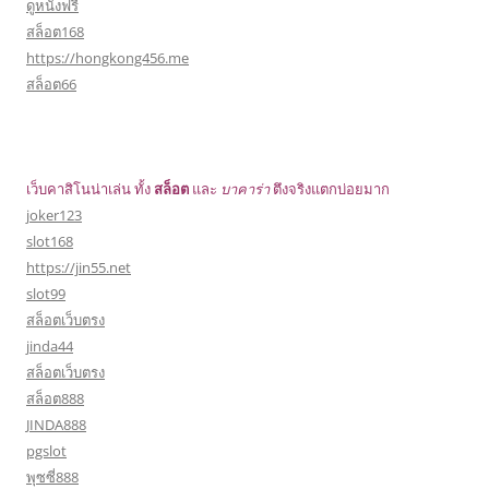
ดูหนังฟรี
สล็อต168
https://hongkong456.me
สล็อต66
เว็บคาสิโนน่าเล่น ทั้ง
สล็อต
และ
บาคาร่า
ตึงจริงแตกบ่อยมาก
joker123
slot168
https://jin55.net
slot99
สล็อตเว็บตรง
jinda44
สล็อตเว็บตรง
สล็อต888
JINDA888
pgslot
พุซซี่888