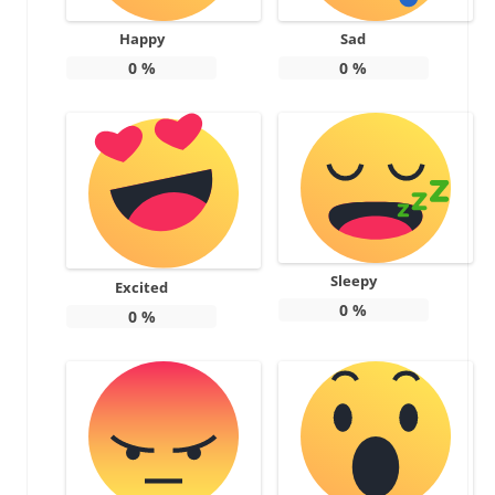
Happy
Sad
0
%
0
%
Sleepy
Excited
0
%
0
%