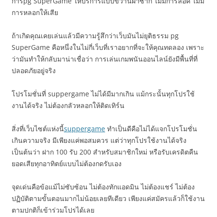
การpg SuperGame ให้บริการแบบขวานผ่าซาก ไม่มีการล็อค ไม่มี
การหลอกให้เสีย
ถ้าเกิดคุณเคยเล่นแล้วมีความรู้สึกว่าเว็บมันไม่ยุติธรรม pg
SuperGame คือหนึ่งในไม่กี่เว็บที่เราอยากที่จะให้คุณทดลอง เพราะ
ว่ามันทำให้กลับมาน่าเชื่อว่า การเล่นเกมพนันออนไลน์ยังมีพื้นที่ที่
ปลอดภัยอยู่จริง
โปรโมชั่นที่ suppergame ไม่ได้มีมากเกิน แม้กระนั้นทุกโปรใช้
งานได้จริง ไม่ต้องกลัวหลอกให้ติดเทิร์น
สิ่งที่เว็บไซต์แห่งนี้
suppergame
ทำเป็นดีคือไม่ได้แจกโปรโมชั่น
เกินความจริง มีเพียงแค่พอสมควร แต่ว่าทุกโปรใช้งานได้จริง
เป็นต้นว่า ฝาก 100 รับ 200 สำหรับสมาชิกใหม่ หรือรับเครดิตคืน
ยอดเสียทุกอาทิตย์แบบไม่ต้องกดรับเอง
จุดเด่นคือข้อแม้ไม่ซับซ้อน ไม่ต้องทักแอดมิน ไม่ต้องแชร์ ไม่ต้อง
ปฏิบัติตามขั้นตอนมากไม่น้อยเลยทีเดียว เพียงแค่สมัครแล้วก็ใช้งาน
ตามปกติก็เข้าร่วมโปรได้เลย