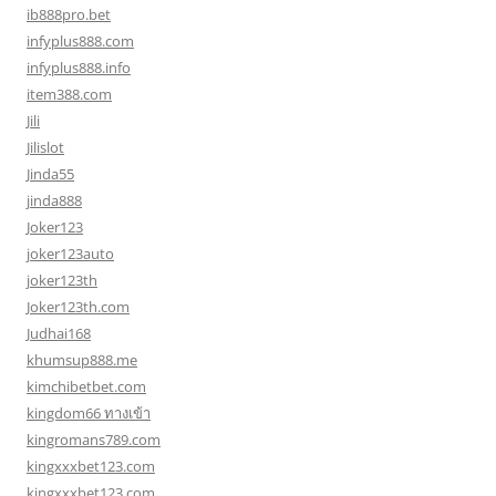
ib888pro.bet
infyplus888.com
infyplus888.info
item388.com
Jili
Jilislot
Jinda55
jinda888
Joker123
joker123auto
joker123th
Joker123th.com
Judhai168
khumsup888.me
kimchibetbet.com
kingdom66 ทางเข้า
kingromans789.com
kingxxxbet123.com
kingxxxbet123.com