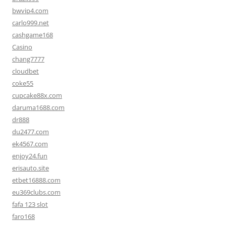
bwvip4.com
carlo999.net
cashgame168
Casino
chang7777
cloudbet
coke55
cupcake88x.com
daruma1688.com
dr888
du2477.com
ek4567.com
enjoy24.fun
erisauto.site
etbet16888.com
eu369clubs.com
fafa 123 slot
faro168