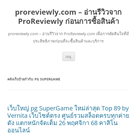
proreviewly.com – อ่านรีวิวจาก
ProReviewly ก่อนการซื้อสินค้า
proreviewly.com – อ่านรีวิวจาก ProReviewly.com เพื่อการตัดสินใจที่มี
ประสิทธิภาพก่อนที่จะซื้อสินค้าและบริการ
ข้าม
เมนู
ไป
ยัง
เนื้อหา
คลังเก็บป้ายกำกับ:
PG SUPERGAME
เว็บใหญ่ pg SuperGame ใหม่ล่าสุด Top 89 by
Vernita เว็บไซต์ตรง ศูนย์รวมสล็อตครบทุกค่าย
ดัง แตกหนักจัดเต็ม 26 พฤศจิกา 68 คาสิโน
ออนไลน์