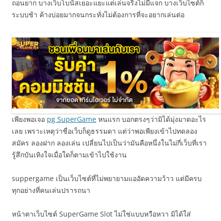
ถอนยาก บางเว็บโบนัสเยอะแยะแต่เล่นจริงไม่มีแจก บางเว็บไซต์ก็
ระบบช้า ค้างบ่อยมากจนกระทั่งไม่ต้องการที่จะอยากเล่นต่อ
เพียงพอเจอ
pg SuperGame
หนแรก บอกตรงๆว่ามิได้มุ่งมาดอะไร
เลย เพราะเหตุว่าชื่อเว็บก็ดูธรรมดา แต่ว่าพอเพียงเข้าไปทดลอง
สมัคร ลองฝาก ลองเล่น เปลี่ยนไปเป็นว่ามันคือหนึ่งในไม่กี่เว็บที่เรา
รู้สึกบันเทิงใจเมื่อใดก็ตามเข้าไปใช้งาน
suppergame เป็นเว็บไซต์ที่ไม่พยายามแออัดความว้าว แต่มีครบ
ทุกอย่างที่คนเล่นปรารถนา
หน้าตาเว็บไซต์ SuperGame Slot ไม่ใช่แบบหวือหวา มิได้ใส่