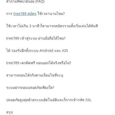
คำถามที่พบได้บ่อย (FAQ)
การ
tree789 สมัคร
ใช้เวลานานไหม?
ใช้เวลาไม่เกิน 3 นาที ก็สามารถสมัครรวมทั้งเริ่มเล่นได้ทันที
tree789 เข้าสู่ระบบ ผ่านมือถือได้ไหม?
ได้ รองรับอีกทั้งระบบ Android และ iOS
tree789 เครดิตฟรี ถอนออกได้จริงหรือไม่?
สามารถถอนได้จริงตามเงื่อนไขที่ระบุ
ระบบฝากถอนปลอดภัยเพียงใด?
ปลอดภัยสูงสุดด้วยระบบอัตโนมัติและก็การเข้ารหัส SSL
สรุป