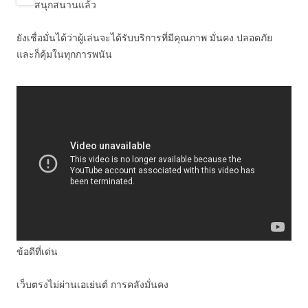
สนุกสนานแล้ว
ยังเชื่อมั่นได้ว่าผู้เล่นจะได้รับบริการที่มีคุณภาพ มั่นคง ปลอดภัย
และก็คุ้มในทุกการพนัน
ข้อดีที่เด่น
เว็บตรงไม่ผ่านเอเย่นต์ การคลังมั่นคง