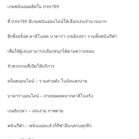
เกมพนันยอดฮิตใน tree789
ที่ tree789 มีเกมพนันออนไลน์ให้เลือกเล่นจำนวนมาก
อีกทั้งสล็อต คาสิโนสด บาคาร่า เกมยิงปลา รวมทั้งพนันกีฬา
เพื่อให้ผู้เล่นสามารถเลือกสนุกได้ตามความชอบ
จำพวกเกมที่เปิดให้บริการ
สล็อตออนไลน์ – รวมค่ายดัง โบนัสแตกง่าย
บาคาร่าออนไลน์ – ถ่ายทอดสดจากคาสิโนจริง
เกมยิงปลา – เล่นง่าย ภาพสวย
พนันกีฬา – พนันบอลแล้วก็กีฬาอื่นๆครบทุกลีก