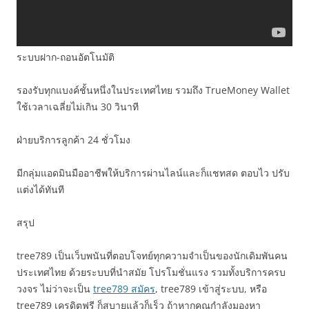
ระบบฝาก-ถอนอัตโนมัติ
รองรับทุกแบงค์ชั้นหนึ่งในประเทศไทย รวมถึง TrueMoney Wallet
ใช้เวลาเฉลี่ยไม่เกิน 30 วินาที
ฝ่ายบริการลูกค้า 24 ชั่วโมง
มีกลุ่มแอดมินมืออาชีพให้บริการผ่านไลน์และก็แชทสด ตอบไว ปรับ
แต่งได้ทันที
สรุป
tree789 เป็นเว็บพนันที่ตอบโจทย์ทุกความจำเป็นของนักเดิมพันคน
ประเทศไทย ด้วยระบบที่นำสมัย โปรโมชั่นแรง รวมทั้งบริการครบ
วงจร ไม่ว่าจะเป็น
tree789 สมัคร
, tree789 เข้าสู่ระบบ, หรือ
tree789 เครดิตฟรี ก็สบายแล้วก็เร็ว ถ้าหากคุณกำลังมองหา