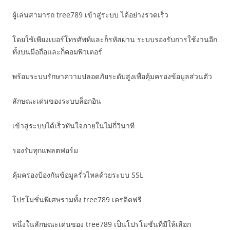
ผู้เล่นสามารถ tree789 เข้าสู่ระบบ ได้อย่างรวดเร็ว
โดยใช้เพียงเบอร์โทรศัพท์และก็รหัสผ่าน ระบบรองรับการใช้งานอีก
ทั้งบนมือถือและก็คอมพิวเตอร์
พร้อมระบบรักษาความปลอดภัยระดับสูงเพื่อคุ้มครองข้อมูลส่วนตัว
ลักษณะเด่นของระบบล็อกอิน
เข้าสู่ระบบได้เร็วทันใจภายในไม่กี่วินาที
รองรับทุกแพลตฟอร์ม
คุ้มครองป้องกันข้อมูลรั่วไหลด้วยระบบ SSL
โปรโมชั่นพิเศษรวมทั้ง tree789 เครดิตฟรี
หนึ่งในลักษณะเด่นของ tree789 เป็นโปรโมชั่นที่มีให้เลือก