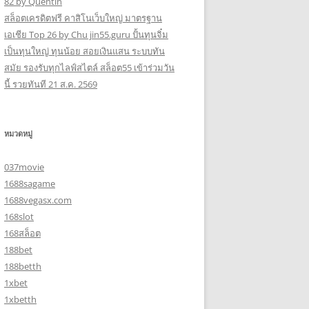
82 by Quentin
สล็อตเครดิตฟรี คาสิโนเว็บใหญ่ มาตรฐาน
เอเชีย Top 26 by Chu jin55.guru ปั้นทุนจิ๋ม
เป็นทุนใหญ่ ทุนน้อย สอยเงินแสน ระบบทัน
สมัย รองรับทุกไลฟ์สไตล์ สล็อต55 เข้าร่วมวัน
นี้ รวยทันที 21 ส.ค. 2569
หมวดหมู่
037movie
1688sagame
1688vegasx.com
168slot
168สล็อต
188bet
188betth
1xbet
1xbetth