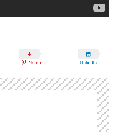
Pinterest
LinkedIn