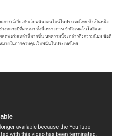
ารณ์เกี่ยวกับเว็บพนันออนไลน์ในประเทศไทย ซึ่งเป็นหนึ่ง
ช่วงหลายปีที่ผ่านมา ทั้งนี้เพราะการเข้าถึงเทคโนโลยีและ
ลตฟอร์มเหล่านี้มากขึ้น บทความนี้จะกล่าวถึงความนิยม ข้อดี
หมายในการควบคุมเว็บพนันในประเทศไทย