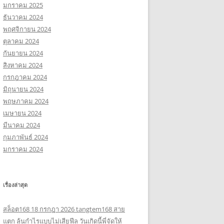
มกราคม 2025
ธันวาคม 2024
พฤศจิกายน 2024
ตุลาคม 2024
กันยายน 2024
สิงหาคม 2024
กรกฎาคม 2024
มิถุนายน 2024
พฤษภาคม 2024
เมษายน 2024
มีนาคม 2024
กุมภาพันธ์ 2024
มกราคม 2024
เรื่องล่าสุด
สล็อต168 18 กรกฎา 2026 tangtem168 สาย
แตก ลุ้นกำไรแบบไม่เสียฟีล วันเกิดนี้พี่จัดให้