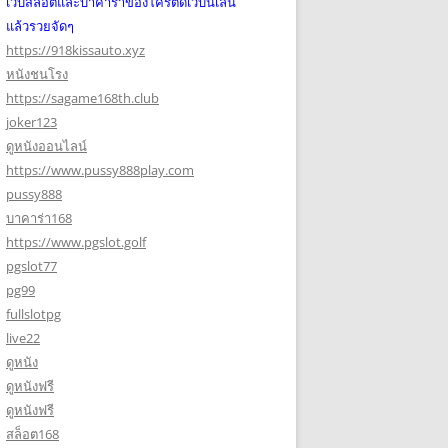
เว็บสล็อตและบาคาร่าของโครตดีเว็บนี้เล่น
แล้วรวยจัดๆ
https://918kissauto.xyz
หนังชนโรง
https://sagame168th.club
joker123
ดูหนังออนไลน์
https://www.pussy888play.com
pussy888
บาคาร่า168
https://www.pgslot.golf
pgslot77
pg99
fullslotpg
live22
ดูหนัง
ดูหนังฟรี
ดูหนังฟรี
สล็อต168