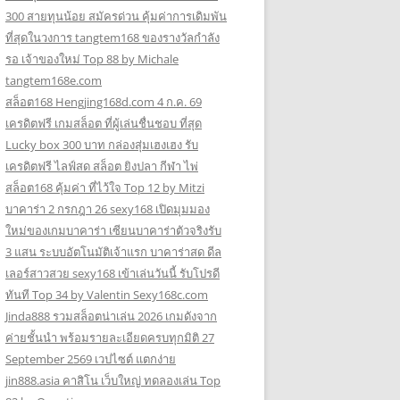
300 สายทุนน้อย สมัครด่วน คุ้มค่าการเดิมพัน
ที่สุดในวงการ tangtem168 ของรางวัลกำลัง
รอ เจ้าของใหม่ Top 88 by Michale
tangtem168e.com
สล็อต168 Hengjing168d.com 4 ก.ค. 69
เครดิตฟรี เกมสล็อต ที่ผู้เล่นชื่นชอบ ที่สุด
Lucky box 300 บาท กล่องสุ่มเฮงเฮง รับ
เครดิตฟรี ไลฟ์สด สล็อต ยิงปลา กีฬา ไพ่
สล็อต168 คุ้มค่า ที่ไว้ใจ Top 12 by Mitzi
บาคาร่า 2 กรกฎา 26 sexy168 เปิดมุมมอง
ใหม่ของเกมบาคาร่า เซียนบาคาร่าตัวจริงรับ
3 แสน ระบบอัตโนมัติเจ้าแรก บาคาร่าสด ดีล
เลอร์สาวสวย sexy168 เข้าเล่นวันนี้ รับโปรดี
ทันที Top 34 by Valentin Sexy168c.com
Jinda888 รวมสล็อตน่าเล่น 2026 เกมดังจาก
ค่ายชั้นนำ พร้อมรายละเอียดครบทุกมิติ 27
September 2569 เวปไซต์ แตกง่าย
jin888.asia คาสิโน เว็บใหญ่ ทดลองเล่น Top