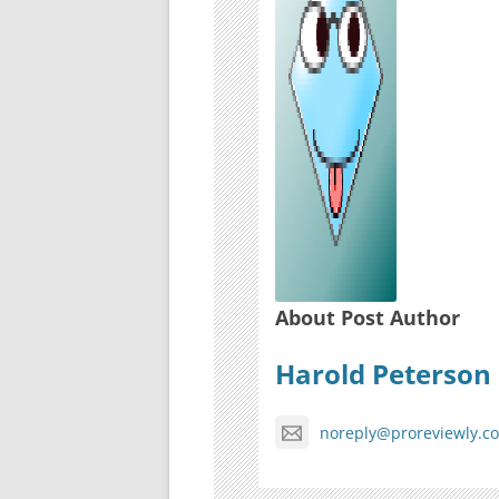
About Post Author
Harold Peterson
noreply@proreviewly.c