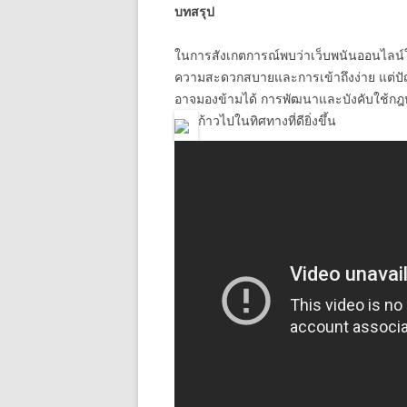
บทสรุป
ในการสังเกตการณ์พบว่าเว็บพนันออนไลน์ใ
ความสะดวกสบายและการเข้าถึงง่าย แต่ปัญห
อาจมองข้ามได้ การพัฒนาและบังคับใช้กฎหม
ก้าวไปในทิศทางที่ดียิ่งขึ้น