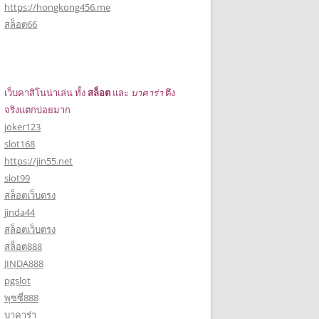
https://hongkong456.me
สล็อต66
เว็บคาสิโนน่าเล่น ทั้ง
สล็อต
และ
บาคาร่า
ตึง
จริงแตกบ่อยมาก
joker123
slot168
https://jin55.net
slot99
สล็อตเว็บตรง
jinda44
สล็อตเว็บตรง
สล็อต888
JINDA888
pgslot
พุซซี่888
บาคาร่า